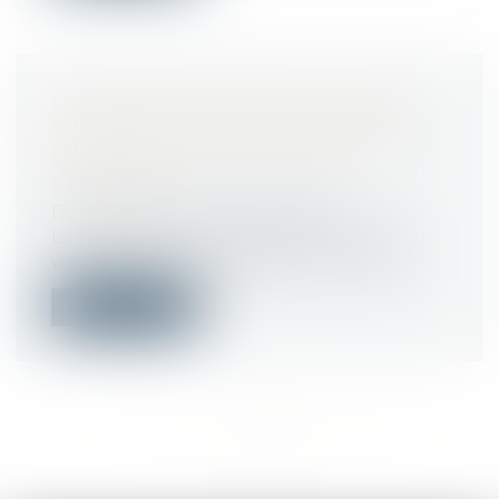
LE SYNDIC PEUT-IL REFUSER DE
TRANSMETTRE DES DOCUMENTS
COMPTABLES AU CONSEIL
SYNDICAL ?
Droit immobilier
/
Copropriété
La rédaction du Particulier Immobilier
vous apporte son expertise sur les que...
Lire la suite
<<
<
...
321
322
323
324
325
326
327
...
>
>>