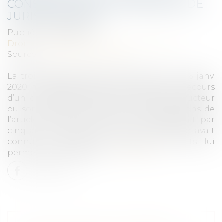
CONSTRUCTEUR : REVIREMENT DE
JURISPRUDENCE
Publié le :
05/01/2023
Droit immobilier
/
Droit de la construction
Source :
www.actu-juridique.fr
La troisième chambre civile (Cass. 3e civ., 16 janv.
2020, n° 18-25915) a jugé, d’une part, que le recours
d’un constructeur contre un autre constructeur
ou son sous-traitant relevait des dispositions de
l’article 2224 du Code civil et se prescrivait par
cinq ans à compter du jour où le premier avait
connu ou aurait dû connaître les faits lui
permettant de l’exercer...
Lire la suite