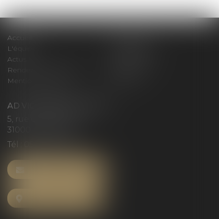
Accueil
Le cabinet
L'équipe
Compétences
Actus
Honoraires
Rendez-vous privilège
Plan du site
Mentions légales
Articles
AD VICTORIAS AVOCATS
5, rue du Prieuré
31000 TOULOUSE
Tél :
05 61 52 23 42
NOUS CONTACTER
NOUS LOCALISER