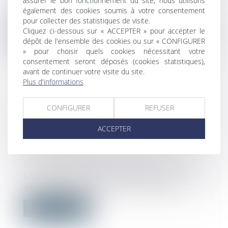
assurer le bon fonctionnement du site, nous utilisons
La troisième chambre civile (Cass. 3e civ., 16
également des cookies soumis à votre consentement
janv. 2020, n° 18-25915) a jug...
pour collecter des statistiques de visite.
Cliquez ci-dessous sur « ACCEPTER » pour accepter le
Lire la suite
dépôt de l'ensemble des cookies ou sur « CONFIGURER
» pour choisir quels cookies nécessitant votre
consentement seront déposés (cookies statistiques),
avant de continuer votre visite du site.
Plus d'informations
CONDITIONS DE DÉPÔT D'UN
CONFIGURER
REFUSER
PERMIS MODIFICATIF LORSQUE
DEUX PERSONNES SONT CO-
ACCEPTER
TITULAIRES D'UN PERMIS DE
CONSTRUIRE
Droit public
/
Droit de l'urbanisme
Lorsque deux personnes sont cotitulaires
d'un permis de construire valant div...
Lire la suite