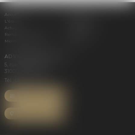
Accueil
Le cabinet
L'équipe
Compétences
Actus
Honoraires
Rendez-vous privilège
Plan du site
Mentions légales
Articles
AD VICTORIAS AVOCATS
5, rue du Prieuré
31000 TOULOUSE
Tél :
05 61 52 23 42
NOUS CONTACTER
NOUS LOCALISER