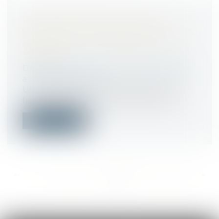
UNE TENTATIVE DE SUICIDE
SURVENUE EN RAISON DU TRAVAIL
CONSTITUE UN ACCIDENT DU
TRAVAIL
Droit du travail - Salariés
/
Responsabilité
accident du travail
Une tentative de suicide survenue sur le
lieu professionnel mais en dehors de...
Lire la suite
<<
<
...
240
241
242
243
244
245
246
...
>
>>