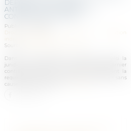
DÉPART À LA RETRAITE
ANTÉRIEURE AU TERME DU
CONTRAT DE MISSION
Publié le :
11/10/2023
Droit du travail - Employeurs
/
Relation
individuelles au travail
Source :
www.lemag-juridique.com
Dans un récent litige, un salarié avait saisi la
juridiction prud’homale au terme de son dernier
contrat de mission, il sollicitait notamment la
requalification de la rupture en licenciement sans
cause réelle et sérieuse...
Lire la suite