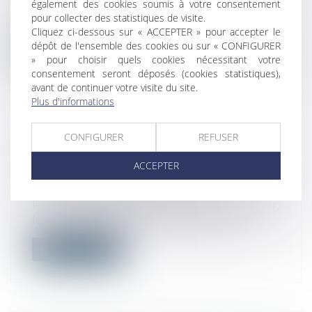
également des cookies soumis à votre consentement
Dans une instruction du 28 septembre
pour collecter des statistiques de visite.
2023, la Direction générale du travail a...
Cliquez ci-dessous sur « ACCEPTER » pour accepter le
dépôt de l'ensemble des cookies ou sur « CONFIGURER
Lire la suite
» pour choisir quels cookies nécessitant votre
consentement seront déposés (cookies statistiques),
avant de continuer votre visite du site.
Plus d'informations
CONFIGURER
REFUSER
LICENCIEMENT POSTÉRIEUR À UNE
NAISSANCE : PRINCIPE ET LIMITES
ACCEPTER
Droit du travail - Salariés
/
Relation
individuelles au travail
Par une décision du 27 septembre dernier,
la Cour de cassation rappelle de ma...
Lire la suite