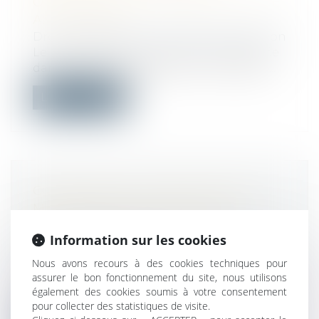
ORDONNÉE À LA DEMANDE D'UNE
ASSOCIATION
Droit immobilier
/
Droit de la construction
Le propriétaire d'une maisonnette située
dans une zone protégée en Corse dépo...
Lire la suite
CORONAVIRUS : PRÉCISIONS EN
MATIÈRE D'AÉRATION ET DE
VENTILATION DES LIEUX DE
Information sur les cookies
TRAVAIL
Droit du travail - Employeurs
Nous avons recours à des cookies techniques pour
Une fiche en date du 19 juin 2020, diffusée
assurer le bon fonctionnement du site, nous utilisons
également des cookies soumis à votre consentement
par le ministère du travail, préc...
pour collecter des statistiques de visite.