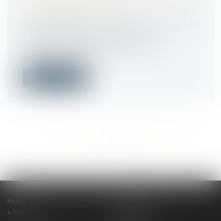
LA SÉCURITÉ SANITAIRE SUR LES
CHANTIERS DU BTP
Droit immobilier
/
Droit de la construction
L’OPPBTP publie un guide de
préconisations à destination des
professionnels d...
Lire la suite
<<
<
...
562
563
564
565
566
567
568
...
>
>>
Accueil
Le cabinet
L'équipe
Compétences