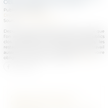
OBLIGATIONS ET SANCTIONS
Publié le :
27/07/2020
Droit du travail - Salariés
Source :
www.huffingtonpost.fr
Depuis ce lundi 20 juillet, ce n’est plus au bal que
l’on va masqué, mais bien dans les lieux publics
clos. Comprenez les musées, les cinémas, les
restaurants et tous les commerces. Au travail
aussi, il est plus que recommandé, voire
obligatoire de porter un masque...
Lire la suite
CONSTRUCTION ILLICITE : LA
DÉMOLITION PEUT ÊTRE