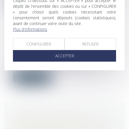
Cliquez ci-dessous sur « ACCEPTER » pour accepter le
Lire la suite
dépôt de l'ensemble des cookies ou sur « CONFIGURER
» pour choisir quels cookies nécessitant votre
consentement seront déposés (cookies statistiques),
avant de continuer votre visite du site.
Plus d'informations
PORT DU MASQUE EN ENTREPRISE
CONFIGURER
REFUSER
: OBLIGATIONS ET SANCTIONS
Droit du travail - Salariés
ACCEPTER
Depuis ce lundi 20 juillet, ce n’est plus au
bal que l’on va masqué, mais bie...
Lire la suite
COVID-19 : UN GUIDE DE
PRÉCONISATIONS POUR ASSURER