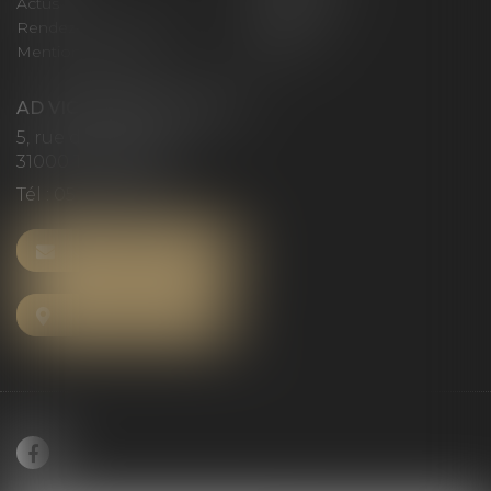
Actus
Honoraires
Rendez-vous privilège
Plan du site
Mentions légales
Articles
AD VICTORIAS AVOCATS
5, rue du Prieuré
31000 TOULOUSE
Tél :
05 61 52 23 42
NOUS CONTACTER
NOUS LOCALISER