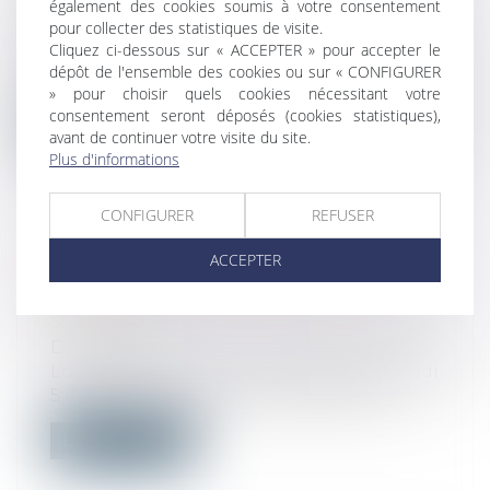
également des cookies soumis à votre consentement
Droit du travail - Employeurs
/
Relation
pour collecter des statistiques de visite.
individuelles au travail
Cliquez ci-dessous sur « ACCEPTER » pour accepter le
La Cour a validé le 4 décembre dernier, la
dépôt de l'ensemble des cookies ou sur « CONFIGURER
décision d’un employeur de réserve...
» pour choisir quels cookies nécessitant votre
consentement seront déposés (cookies statistiques),
Lire la suite
avant de continuer votre visite du site.
Plus d'informations
CONFIGURER
REFUSER
ACCEPTER
BUDGET 2025 : QU’EST-CE QUE LE
PROJET DE LOI DE FINANCES
SPÉCIALE ?
Droit public
Lors de son intervention télévisée du jeudi
5 décembre 2024, Emmanuel Macron...
Lire la suite