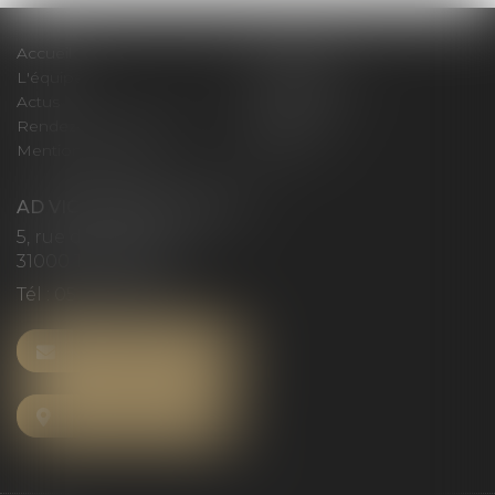
Accueil
Le cabinet
L'équipe
Compétences
Actus
Honoraires
Rendez-vous privilège
Plan du site
Mentions légales
Articles
AD VICTORIAS AVOCATS
5, rue du Prieuré
31000 TOULOUSE
Tél :
05 61 52 23 42
NOUS CONTACTER
NOUS LOCALISER