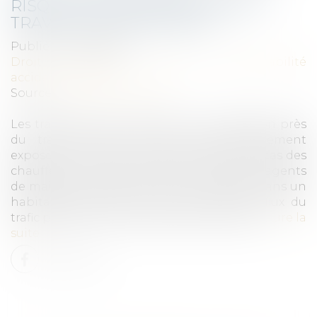
RISQUES DE SANTÉ POUR LES
TRAVAILLEURS EXPOSÉS
Publié le :
20/12/2024
Droit du travail - Salariés
/
Responsabilité
accident du travail
Source :
www.vie-publique.fr
Les travailleurs qui exercent leur profession près
du trafic routier sont plus particulièrement
exposés aux émissions polluantes. C’est le cas des
chauffeurs, livreurs, éboueurs, balayeurs, agents
de maintenance de la voirie. Les activités dans un
habitacle de véhicule circulant dans le flux du
trafic présentent les risques les plus élevés...
Lire la
suite