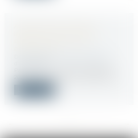
ANNULATION DE VENTE ET
INDEMNITÉ D’OCCUPATION :
RAPPEL DES RÈGLES DE
RESTITUTION
Droit immobilier
/
Cession et gestion
d'immeuble
Par une décision rendue le 5 décembre
2024, la Cour de cassation rappelle que...
Lire la suite
<<
<
...
114
115
116
117
118
119
120
...
>
>>