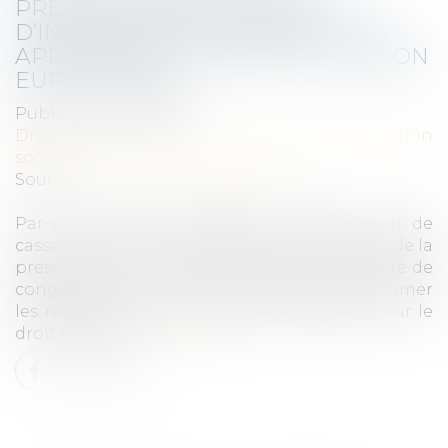
PRESCRIPTION EN MATIÈRE
D’INDEMNITÉ DE CONGÉS PAYÉS :
APPLICATION DU DROIT DE L’UNION
EUROPÉENNE
Publié le :
04/10/2023
Droit du travail - Salariés
/
Droit de la protection
sociale
Source :
www.lemag-juridique.com
Par un arrêt du 13 septembre 2023, la Cour de
cassation s’est intéressée au point de départ de la
prescription face à une demande d’indemnité de
congés payés. La Haute juridiction a fait primer
les règles du droit de l’Union européenne sur le
droit français...
Lire la suite