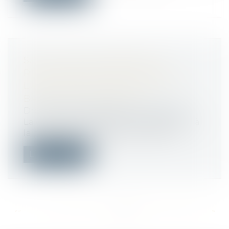
SAUF CLAUSE EXPRESSE, LE
RAVALEMENT PRESCRIT PAR
L'ADMINISTRATION PÈSE SUR LE
BAILLEUR COMMERCIAL
Droit commercial
/
Baux commerciaux
La clause du bail mettant le ravalement à
la charge du locataire commercial n...
Lire la suite
<<
<
...
242
243
244
245
246
247
248
...
>