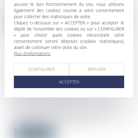
Lors d’une procédure de surendettement
assurer le bon fonctionnement du site, nous utilisons
durant laquelle une ordonnance a rendu...
également des cookies soumis à votre consentement
pour collecter des statistiques de visite.
Lire la suite
Cliquez ci-dessous sur « ACCEPTER » pour accepter le
dépôt de l'ensemble des cookies ou sur « CONFIGURER
» pour choisir quels cookies nécessitant votre
consentement seront déposés (cookies statistiques),
avant de continuer votre visite du site.
Plus d'informations
POINT DE DÉPART DE LA
CONFIGURER
REFUSER
PRESCRIPTION EN MATIÈRE
D’INDEMNITÉ DE CONGÉS PAYÉS :
ACCEPTER
APPLICATION DU DROIT DE
L’UNION EUROPÉENNE
Droit du travail - Salariés
/
Droit de la
protection sociale
Par un arrêt du 13 septembre 2023, la Cour
de cassation s’est intéressée au p...
Lire la suite