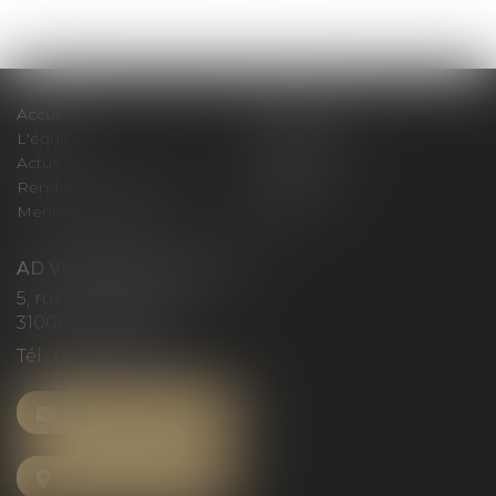
>>
Accueil
Le cabinet
L'équipe
Compétences
Actus
Honoraires
Rendez-vous privilège
Plan du site
Mentions légales
Articles
AD VICTORIAS AVOCATS
5, rue du Prieuré
31000 TOULOUSE
Tél :
05 61 52 23 42
NOUS CONTACTER
NOUS LOCALISER