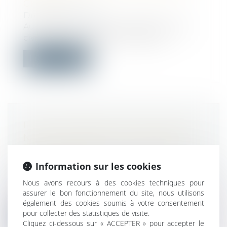
CHANCE
Droit commercial
Au visa des articles 1147 et 1382 du Code
civil, dans leur rédaction antérieu...
Lire la suite
LE DÉSAGRÉMENT DES RIVERAINS
NE PEUT CONSTITUER LE SEUL
MOTIF DE REFUS D’UN PERMIS DE
CONSTRUIRE
Information sur les cookies
Droit public
/
Droit de l'urbanisme
Nous avons recours à des cookies techniques pour
Dans un arrêt le 1er mars 2023, le Conseil
assurer le bon fonctionnement du site, nous utilisons
d’État a rappelé que les dispositi...
également des cookies soumis à votre consentement
pour collecter des statistiques de visite.
Lire la suite
Cliquez ci-dessous sur « ACCEPTER » pour accepter le