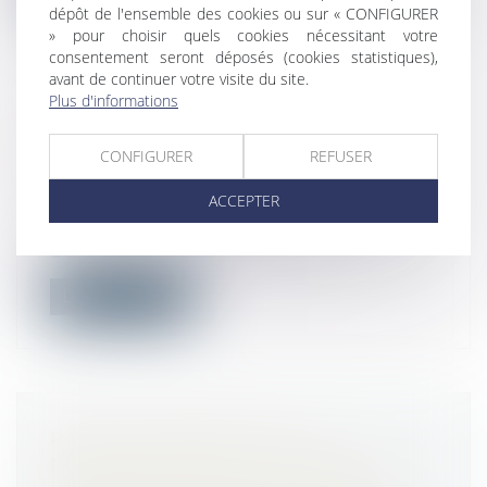
dépôt de l'ensemble des cookies ou sur « CONFIGURER
» pour choisir quels cookies nécessitant votre
consentement seront déposés (cookies statistiques),
avant de continuer votre visite du site.
Plus d'informations
LES CONTRATS D’ASSURANCE DES
PARTICULIERS POURRONT ÊTRE
CONFIGURER
REFUSER
RÉSILIÉS EN LIGNE
ACCEPTER
Droit de la consommation
Les particuliers ayant souscrit un contrat
d’assurance par Internet ou à l’ai...
Lire la suite
POINT DE DÉPART DE LA
PRESCRIPTION DE L’ACTION DU