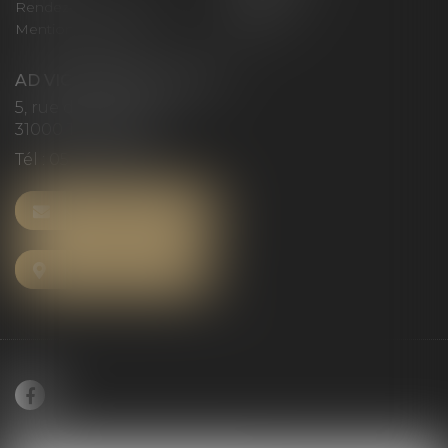
Rendez-vous privilège
Plan du site
Mentions légales
Articles
AD VICTORIAS AVOCATS
5, rue du Prieuré
31000 TOULOUSE
Tél :
05 61 52 23 42
NOUS CONTACTER
NOUS LOCALISER