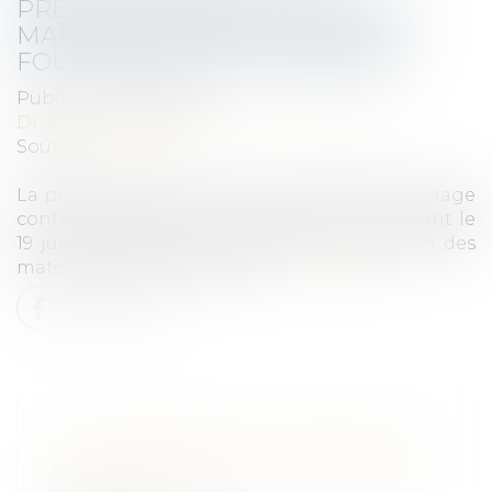
PRESCRIPTION DE L’ACTION DU
MAÎTRE D’OUVRAGE CONTRE LE
FOURNISSEUR DE MATÉRIAUX
Publié le :
05/04/2023
Droit immobilier
/
Droit de la construction
Source :
www.efl.fr
La prescription de l’action du maître de l’ouvrage
contre le fournisseur de matériaux livrés avant le
19 juin 2008 court à compter de la livraison des
matériaux à l’entrepreneur...
Lire la suite
LA PROBABILITÉ DE GAINS SUFFIT
POUR INDEMNISER LA PERTE DE