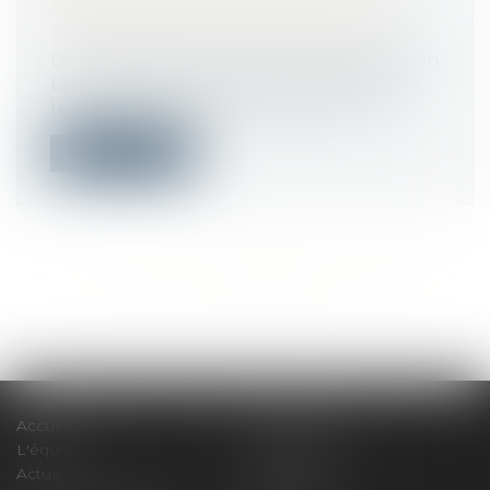
MAÎTRE D’OUVRAGE CONTRE LE
FOURNISSEUR DE MATÉRIAUX
Droit immobilier
/
Droit de la construction
La prescription de l’action du maître de
l’ouvrage contre le fournisseur de m...
Lire la suite
<<
<
...
296
297
298
299
300
301
302
...
>
>>
Accueil
Le cabinet
L'équipe
Compétences
Actus
Honoraires