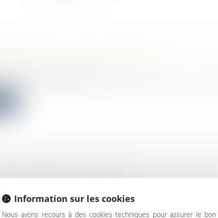
PLANTATION EN LIMITE SÉPARATIVE ET COND
EMENT DE L’IMMEUBLE DE VOISIN
c
/
Droit de l'urbanisme
’État précise la portée de la disposition du PLU de Pari
ite
 EN FORMATION ET CONCURRENCE DÉLOYAL
ercial
/
Droit de la concurrence
n ou l’appropriation d’informations confidentielles
Information sur les cookies
Nous avons recours à des cookies techniques pour assurer le bon