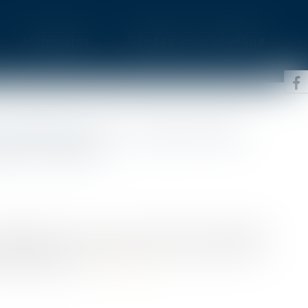
Honoraires
Rendez-vous privilège
E SÉPARATIVE ET CONDITIONS
E DE VOISIN
disposition du PLU de Paris selon laquelle
tive peut être refusée si elle porte gravement
meuble voisin...
Lire la suite