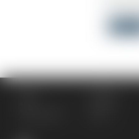
LAVABOS
Droit du tr
L’article R 
Lire la su
Accueil
Le cabinet
L'équipe
Compétences
Actus
Honoraires
Rendez-vous privilège
Plan du site
Mentions légales
Articles