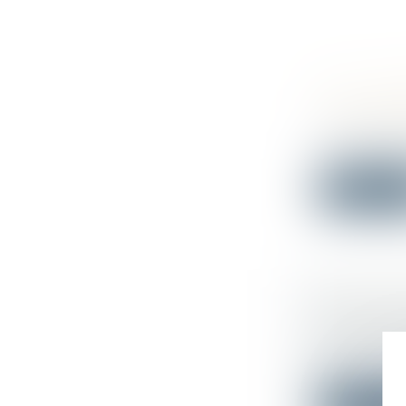
PLU : IM
D’ÉCLAIR
Droit publi
Le Conseil d
Lire la su
SOCIÉTÉ
Droit comm
La détentio
à...