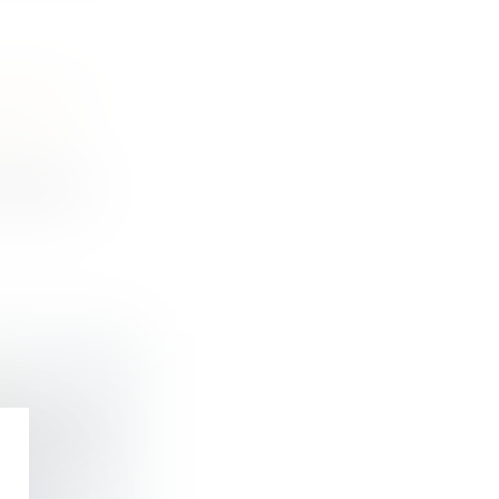
ITIONS
s selon l...
E
 appartenant