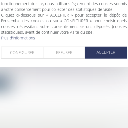
ite
fonctionnement du site, nous utilisons également des cookies soumis
à votre consentement pour collecter des statistiques de visite.
Cliquez ci-dessous sur « ACCEPTER » pour accepter le dépôt de
l'ensemble des cookies ou sur « CONFIGURER » pour choisir quels
cookies nécessitant votre consentement seront déposés (cookies
statistiques), avant de continuer votre visite du site.
NT D’ACHÈVEMENT D’UN OUVRAGE DOIT PR
Plus d'informations
OLDE DU PRIX DE VENTE EST LA CONTREPA
 D’ACHÈVEMENT
ACCEPTER
CONFIGURER
REFUSER
bilier
/
Droit de la construction
 a fait construire un immeuble à usage d’habitation d
ite
HAUDE PEUT ÊTRE SUPPRIMÉE TEMPORAIRE