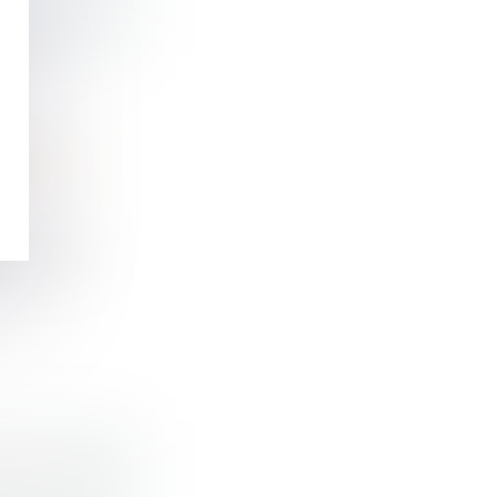
OUVER
RTIE DES
ont elle a
MENT DES