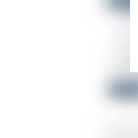
Lire la su
LE GARA
QUE LE S
TRAVAUX
Droit immo
Une société
ve...
Lire la su
L’EAU C