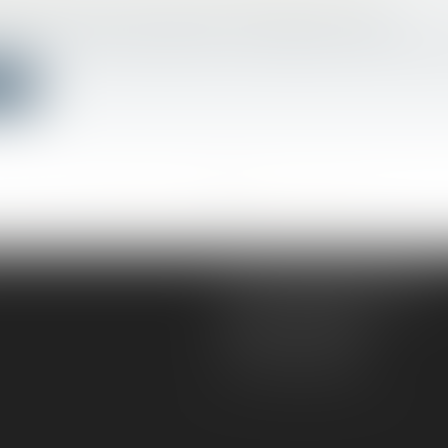
 DANS LES LOCAUX PROFESSIONNELS
avail - Employeurs
/
Relation collectives au travail
4228-7, al. 2, du Code du travail impose que l’eau des lav
ite
<<
<
...
275
276
277
278
279
280
281
...
>
>>
AD VICTORIAS AVOCATS
5, rue du Prieuré
31000 TOULOUSE
Tél :
05 61 52 23 42