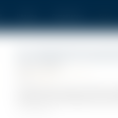
t
L'équipe
Compétences
Actus
PLU : IMPLANTATION EN LIMIT
D’ÉCLAIREMENT DE L’IMMEUBL
Publié le :
09/06/2023
Droit public
/
Droit de l'urbanisme
Source :
www.efl.fr
Le Conseil d’État précise la portée de la 
l’implantation d’un immeuble en limite sépara
atteinte aux conditions d’éclairement d’un im