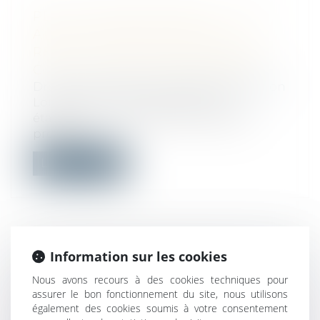
PETITS PROFESSIONNELS : VOUS
AVEZ 14 JOURS POUR VOUS
RÉTRACTER EN CAS DE CONTRAT
CONCLU HORS ÉTABLISSEMENT
Droit commercial
/
Droit de la distribution
Lorsqu’un contrat est signé hors
établissement commercial, les petits
profess...
Lire la suite
Information sur les cookies
ALLOCATION DE RETOUR À
L'EMPLOI -QUELS DROITS AU
Nous avons recours à des cookies techniques pour
CHÔMAGE APRÈS UN CONTRAT
assurer le bon fonctionnement du site, nous utilisons
également des cookies soumis à votre consentement
D’ALTERNANCE ?