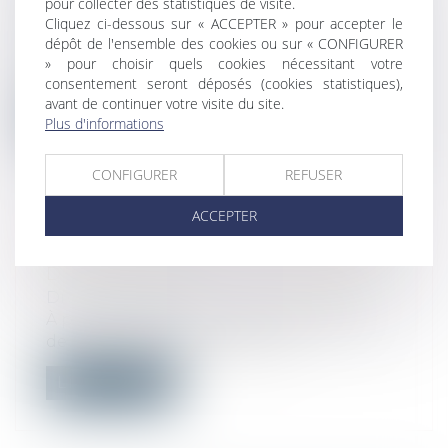
pour collecter des statistiques de visite.
Droit du travail - Salariés
/
Droit de la
Cliquez ci-dessous sur « ACCEPTER » pour accepter le
protection sociale
dépôt de l'ensemble des cookies ou sur « CONFIGURER
Les contrats d’alternance (apprentissage
» pour choisir quels cookies nécessitant votre
et professionnalisation) sont des co...
consentement seront déposés (cookies statistiques),
avant de continuer votre visite du site.
Lire la suite
Plus d'informations
CONFIGURER
REFUSER
ACCEPTER
ÉTIQUETTE ÉNERGÉTIQUE -CALCUL
DU DPE : CE QUI VA CHANGER
Droit immobilier
À partir du 1er janvier 2026, le coefficient
de conversion de l’électricité f...
Lire la suite