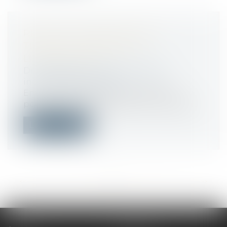
RELATION AMOUREUSE AU
TRAVAIL : UN RISQUE DE
LICENCIEMENT ?
Droit du travail - Salariés
/
Relation
individuelles au travail
Entre le chef d’entreprise américain
poussé à la démission après le “Coldplay...
Lire la suite
<<
<
...
30
31
32
33
34
35
36
...
>
>>