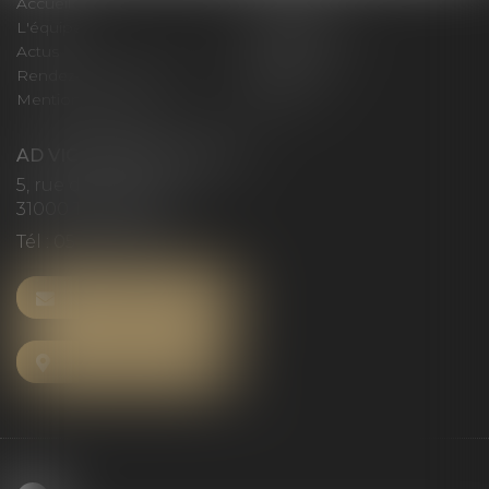
Accueil
Le cabinet
L'équipe
Compétences
Actus
Honoraires
Rendez-vous privilège
Plan du site
Mentions légales
Articles
AD VICTORIAS AVOCATS
5, rue du Prieuré
31000 TOULOUSE
Tél :
05 61 52 23 42
NOUS CONTACTER
NOUS LOCALISER