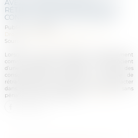
AVEZ 14 JOURS POUR VOUS
RÉTRACTER EN CAS DE CONTRAT
CONCLU HORS ÉTABLISSEMENT
Publié le :
18/09/2025
Droit commercial
/
Droit de la distribution
Source :
www.economie.gouv.fr
Lorsqu’un contrat est signé hors établissement
commercial, les petits professionnels bénéficient
d’une protection similaire à celle des
consommateurs notamment en matière de
rétractation. Ce droit leur permet de se rétracter
dans un délai de 14 jours et de revenir sans
pénalité sur leur engagement...
Lire la suite