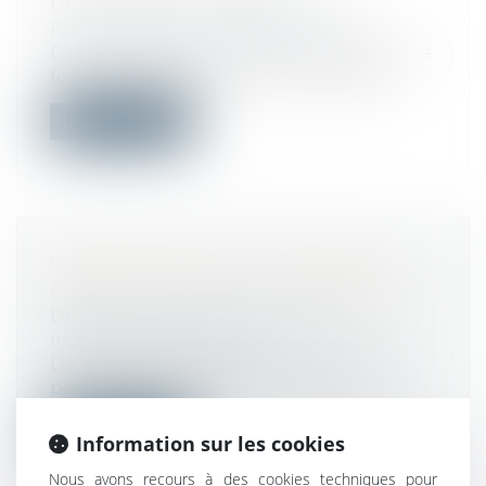
Droit du travail - Employeurs
/
Responsabilité accident du travail
Depuis quelques années, on constate une
forte croissance de la commercialisat...
Lire la suite
PÉRIODE D'ESSAI : NOUVELLES
DURÉES DEPUIS LE 9 SEPTEMBRE
Droit du travail - Salariés
/
Relation
individuelles au travail
Depuis le 9 septembre 2023, il n'est plus
possible de fixer une période d'ess...
Lire la suite
Information sur les cookies
Nous avons recours à des cookies techniques pour