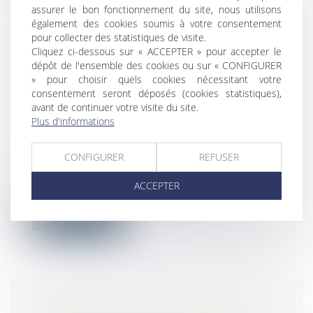
assurer le bon fonctionnement du site, nous utilisons
également des cookies soumis à votre consentement
pour collecter des statistiques de visite.
Cliquez ci-dessous sur « ACCEPTER » pour accepter le
COTISATIONS SALARIALES ET
dépôt de l'ensemble des cookies ou sur « CONFIGURER
PATRONALES SUR LES HEURES
» pour choisir quels cookies nécessitant votre
SUPPLÉMENTAIRES ET
consentement seront déposés (cookies statistiques),
avant de continuer votre visite du site.
COMPLÉMENTAIRES : MISE À JOUR
Plus d'informations
DU BOSS
Droit du travail - Employeurs
/
Droit de la
CONFIGURER
REFUSER
protection sociale
Dans une mise à jour du 1er juillet 2022, le
ACCEPTER
Bulletin officiel de la sécurité...
Lire la suite
SIX SOCIÉTÉS SANCTIONNÉES