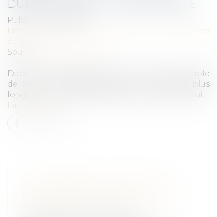
DURÉES DEPUIS LE 9 SEPTEMBRE
Publié le :
18/09/2023
Droit du travail - Salariés
/
Relation individuelles
au travail
Source :
www.legisocial.fr
Depuis le 9 septembre 2023, il n'est plus possible
de fixer une période d'essai d'une durée plus
longue que celles prévues par le code du travail...
Lire la suite
LE CANNABIDIOL (CDB) EST-IL
PRÉOCCUPANT POUR LA SANTÉ-
SÉCURITÉ AU TRAVAIL ?