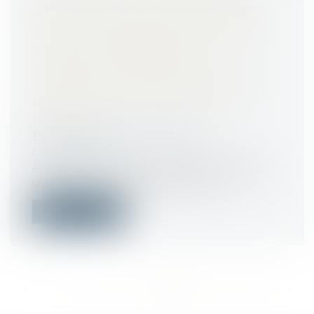
POUR ENTENTE DANS LE CADRE
D’APPELS D’OFFRES ORGANISÉS
PAR LE COMMISSARIAT À
L’ÉNERGIE ATOMIQUE ET AUX
ÉNERGIES ALTERNATIVES (CEA)
POUR LE SITE NUCLÉAIRE DE
MARCOULE
Droit commercial
/
Droit de la
concurrence
À la suite d’une demande de clémence et
d’opérations de visite et saisie, l’A...
Lire la suite
<<
<
...
247
248
249
250
251
252
253
...
>