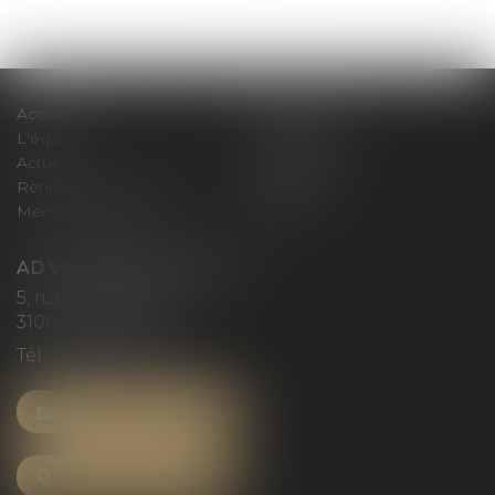
>>
Accueil
Le cabinet
L'équipe
Compétences
Actus
Honoraires
Rendez-vous privilège
Plan du site
Mentions légales
Articles
AD VICTORIAS AVOCATS
5, rue du Prieuré
31000 TOULOUSE
Tél :
05 61 52 23 42
NOUS CONTACTER
NOUS LOCALISER