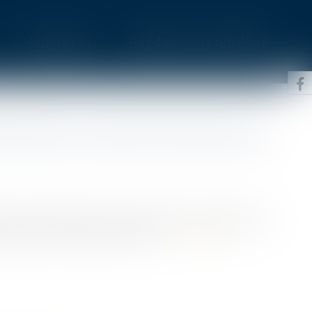
Honoraires
Rendez-vous privilège
ORCER LA SÉCURITÉ DES ÉLUS
 territoriales et de la Ruralité a présenté de
protection des élus locaux...
Lire la suite