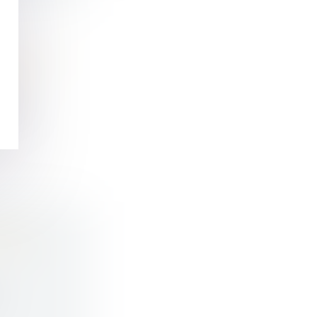
EMENT DE
MENT
ué a...
UEUX
ANTIE
s