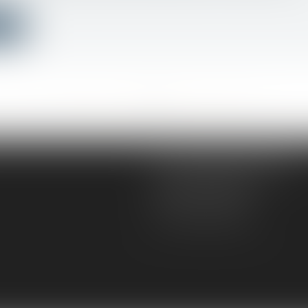
ite
<<
<
...
278
279
280
281
282
283
284
...
>
>>
AD VICTORIAS AVOCATS
5, rue du Prieuré
31000 TOULOUSE
Tél :
05 61 52 23 42