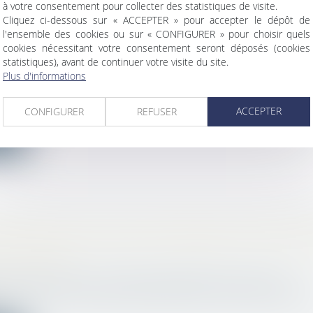
à votre consentement pour collecter des statistiques de visite.
Cliquez ci-dessous sur « ACCEPTER » pour accepter le dépôt de
l'ensemble des cookies ou sur « CONFIGURER » pour choisir quels
cookies nécessitant votre consentement seront déposés (cookies
NS SUR LES SERVITUDES POUR L’ÉTABLISS
statistiques), avant de continuer votre visite du site.
ATIONS PUBLIQUES D’EAU OU D’ASSAINISSE
Plus d'informations
bilier
/
Droit de la construction
 152-1 du Code rural et de la pêche maritime, « il est instit
ACCEPTER
CONFIGURER
REFUSER
ite
ONSABILITÉ DU FAIT DES PRODUITS DÉFECT
 PAS L'APPLICATION DU RÉGIME DE LA GAR
ES CACHÉS
a consommation
/
Conformité des biens et services
iculer la responsabilité spéciale du fait des produit
.