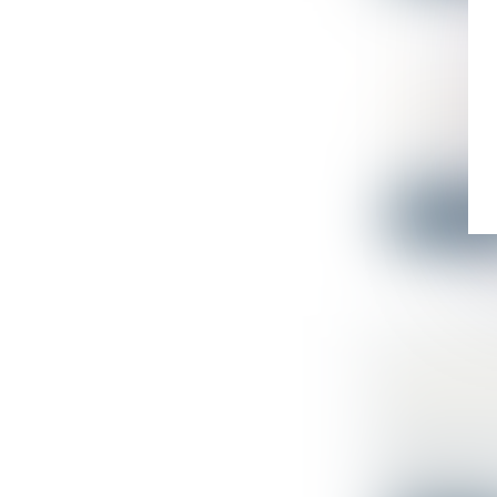
PRÉCISIO
CANALIS
Droit immo
L’article L.
Lire la su
LA RESP
N'EXCLUT
DES VIC
Droit de l
Comment art
défectueux..