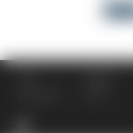
Lire la su
Accueil
Le cabinet
L'équipe
Compétences
Actus
Honoraires
Rendez-vous privilège
Plan du site
Mentions légales
Articles