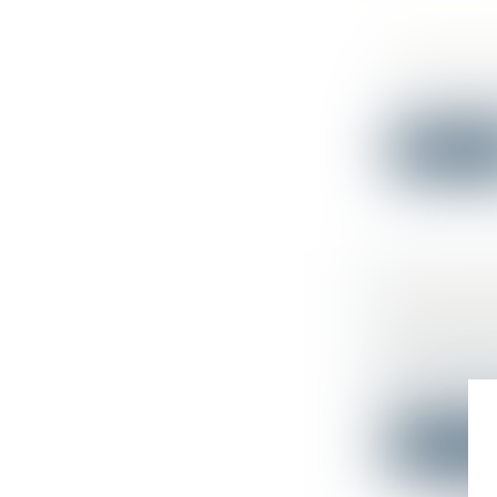
UN PACK
Droit publi
La ministre 
Lire la su
PRIME D
SALARIÉ 
Droit du tr
À la questi
de...
Lire la su