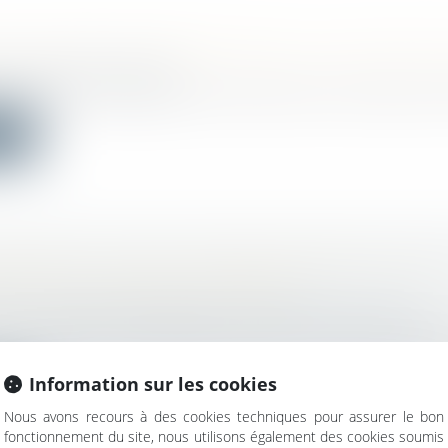
 SÉCURITÉ POUR RENFORCER LA SÉCURITÉ 
c
/
Droit administratif
déléguée chargée des Collectivités territoriales et de la
ite
’ARRIVÉE : QUID DU REMBOURSEMENT PAR L
EN CAS DE DÉPART ANTICIPÉ
avail - Employeurs
/
Relation individuelles au travail
on de savoir un salarié peut être tenu au rembourseme
Information sur les cookies
ite
Nous avons recours à des cookies techniques pour assurer le bon
fonctionnement du site, nous utilisons également des cookies soumis