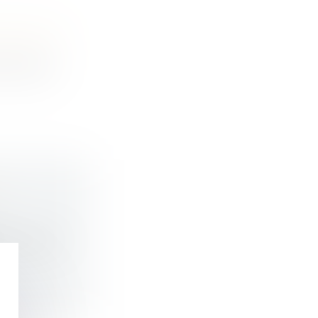
DES ÉLUS
 Ruralit...
E
nt partiel