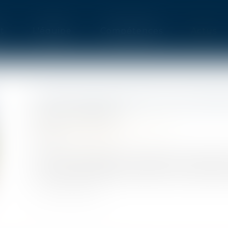
t
L'équipe
Compétences
Actus
UN PACK SÉCURITÉ POUR RENF
Publié le :
31/05/2023
Droit public
/
Droit administratif
Source :
www.weka.fr
La ministre déléguée chargée des Collectivités
nouvelles mesures pour assurer une meilleure 