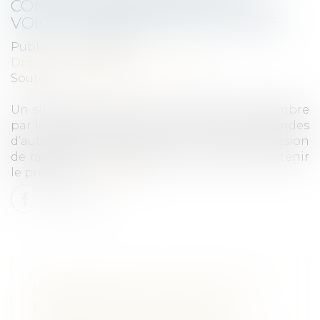
CONSTRUIRE SANS DIFFICULTÉS :
VOICI LES DÉMARCHES À SUIVRE
Publié le :
04/02/2021
Droit public
/
Droit de l'urbanisme
Source :
www.capital.fr
Un site internet a été mis en place en décembre
par le gouvernement pour faciliter les demandes
d’autorisation d’urbanisme. Une bonne occasion
de rappeler les démarches à suivre pour obtenir
le précieux...
Lire la suite
RESPONSABILITÉ SOLIDAIRE DU
MAÎTRE D'OUVRAGE ET DES