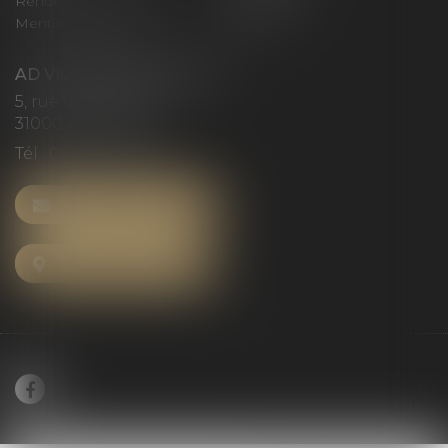
Rendez-vous privilège
Plan du site
Mentions légales
Articles
AD VICTORIAS AVOCATS
5, rue du Prieuré
31000 TOULOUSE
Tél :
05 61 52 23 42
NOUS CONTACTER
NOUS LOCALISER