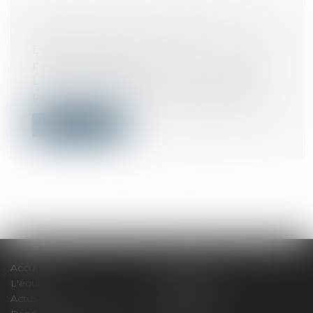
DES AIDES POUR PROTÉGER LA
SANTÉ DE VOS SALARIÉS
Droit du travail - Employeurs
/
Droit de la
protection sociale
Les employeurs de moins de 50 salariés
peuvent obtenir le concours de l’Assur...
Lire la suite
<<
<
...
509
510
511
512
513
514
515
...
>
>>
Accueil
Le cabinet
L'équipe
Compétences
Actus
Honoraires