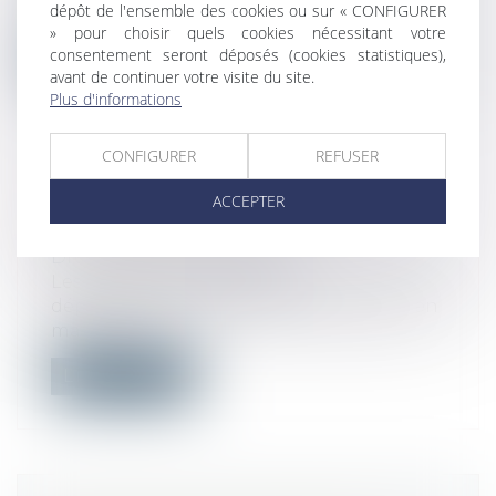
dépôt de l'ensemble des cookies ou sur « CONFIGURER
faci...
» pour choisir quels cookies nécessitant votre
consentement seront déposés (cookies statistiques),
Lire la suite
avant de continuer votre visite du site.
Plus d'informations
CONFIGURER
REFUSER
ACCEPTER
DÉPARTEMENTALES 2021 : QUI
PEUT ÊTRE CANDIDAT ?
Droit public
/
Droit électoral
Les prochaines élections
départementales, qui devaient se tenir en
mars 2021,...
Lire la suite