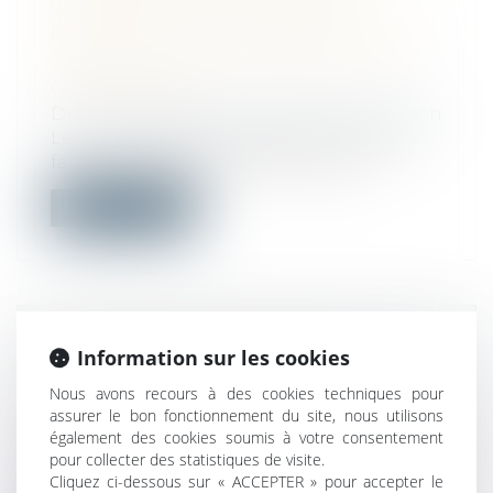
CONSTRUCTEURS APRÈS LE
PRONONCÉ DE LA RÉCEPTION DES
TRAVAUX : QUELS EN SONT LES
CONTOURS ?
Droit immobilier
/
Droit de la construction
Le prononcé de la réception des travaux
fait courir diverses garanties parmi...
Lire la suite
OBTENIR VOTRE PERMIS DE
Information sur les cookies
CONSTRUIRE SANS DIFFICULTÉS :
Nous avons recours à des cookies techniques pour
VOICI LES DÉMARCHES À SUIVRE
assurer le bon fonctionnement du site, nous utilisons
Droit public
/
Droit de l'urbanisme
également des cookies soumis à votre consentement
Un site internet a été mis en place en
pour collecter des statistiques de visite.
Cliquez ci-dessous sur « ACCEPTER » pour accepter le
décembre par le gouvernement pour