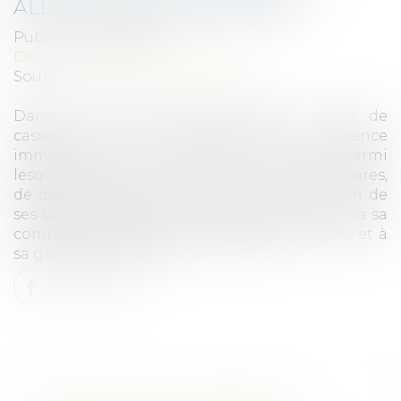
ALLOCATION DE PROVISION
Publié le :
26/07/2023
Droit immobilier
/
Copropriété
Source :
www.lemag-juridique.com
Dans une affaire portée devant la Cour de
cassation le 13 juillet dernier, une agence
immobilière avait informé ses clients, parmi
lesquels figurait un syndicat des copropriétaires,
de détournements de fonds commis par l'un de
ses salariés depuis 2015, et déclaré ce sinistre à sa
compagnie d'assurance responsabilité civile, et à
sa garante financière...
Lire la suite
OBLIGATION DE GARANTIE ET