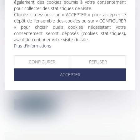
également des cookies soumis à votre consentement
pour collecter des statistiques de visite.
Cliquez ci-dessous sur « ACCEPTER » pour accepter le
dépôt de l'ensemble des cookies ou sur « CONFIGURER
» pour choisir quels cookies nécessitant votre
consentement seront déposés (cookies statistiques),
avant de continuer votre visite du site.
L'ENTRETIEN PROFESSIONNEL EST
Plus d'informations
DISTINCT DE L'ENTRETIEN
D'ÉVALUATION MAIS PEUT SE
CONFIGURER
REFUSER
TENIR À LA MÊME DATE
Droit du travail - Salariés
/
Relation
ACCEPTER
individuelles au travail
Dans un arrêt du 5 juillet 2023, la Cour de
cassation précise que l'entretien...
Lire la suite