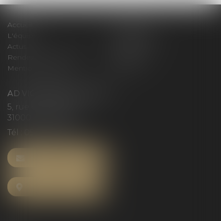
Accueil
Le cabinet
L'équipe
Compétences
Actus
Honoraires
Rendez-vous privilège
Plan du site
Mentions légales
Articles
AD VICTORIAS AVOCATS
5, rue du Prieuré
31000 TOULOUSE
Tél :
05 61 52 23 42
NOUS CONTACTER
NOUS LOCALISER