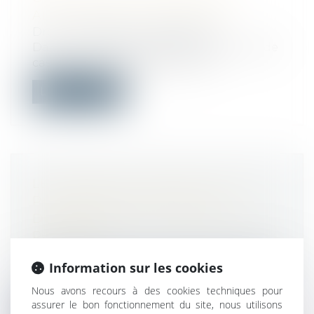
ALLOCATION DE PROVISION
Droit immobilier
/
Copropriété
Dans une affaire portée devant la Cour de
cassation le 13 juillet dernier, un...
Lire la suite
LE MAÎTRE D’OUVRAGE NE DOIT
PAS VÉRIFIER LA DATE DE
DÉLIVRANCE DE LA GARANTIE DE
PAIEMENT
Droit immobilier
/
Droit de la construction
Information sur les cookies
Récemment, la Troisième Chambre civile
de la Cour de cassation a affirmé que...
Nous avons recours à des cookies techniques pour
assurer le bon fonctionnement du site, nous utilisons
Lire la suite