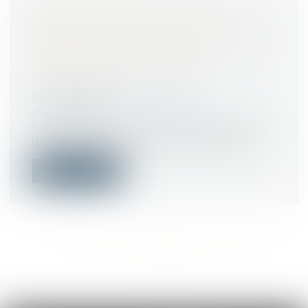
INDEMNISATION DE LA RUPTURE
BRUTALE D'UNE RELATION
COMMERCIALE : DÉFINITION DE LA
PERTE DE MARGE BRUTE
ESCOMPTÉE
Droit commercial
/
Droit de la
concurrence
Le préjudice causé par la rupture brutale
d'une relation commerciale correspo...
Lire la suite
<<
<
...
262
263
264
265
266
267
268
...
>
>>