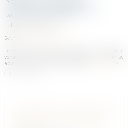
PROTOCOLE SANITAIRE ET
TÉLÉTRAVAIL OBLIGATOIRE À
PARTIR DU 3 JANVIER
Publié le :
06/01/2022
Droit du travail - Employeurs
Source :
www.legisocial.fr
Le Ministère du Travail a publié hier la nouvelle
version du protocole sanitaire en entreprise
applicable à partir du 3 janvier 2022.
Lire la suite
HARCÈLEMENT : UN DISPOSITIF DE
SIGNALEMENT MIS EN PLACE AU
SEIN DES SERVICES DU PREMIER