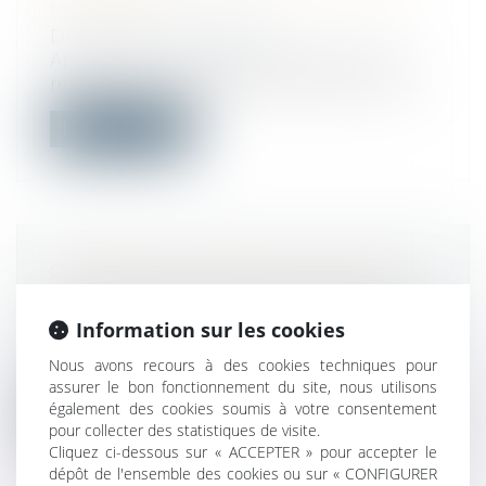
MINISTRE
Droit du travail - Salariés
Après une fin d’année marquée par des
révélations médiatiques au sujet du man...
Lire la suite
COMMENT VENDRE UNE MAISON
EN COURS DE CONSTRUCTION?
Droit immobilier
/
Droit de la construction
Information sur les cookies
Votre bien est en cours de construction.
Nous avons recours à des cookies techniques pour
Vous vous demandez s'il est avantage...
assurer le bon fonctionnement du site, nous utilisons
également des cookies soumis à votre consentement
Lire la suite
pour collecter des statistiques de visite.
Cliquez ci-dessous sur « ACCEPTER » pour accepter le
dépôt de l'ensemble des cookies ou sur « CONFIGURER