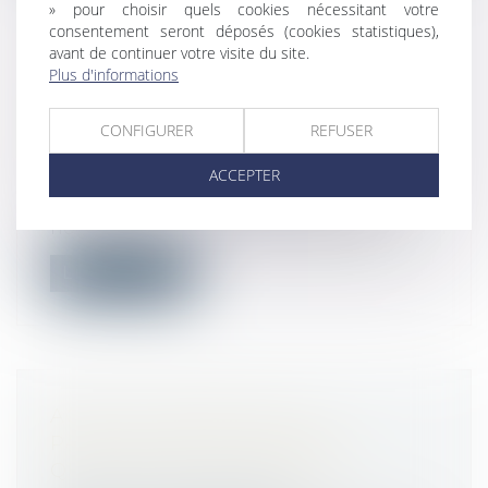
» pour choisir quels cookies nécessitant votre
consentement seront déposés (cookies statistiques),
avant de continuer votre visite du site.
NOUVELLE VERSION DU
Plus d'informations
PROTOCOLE SANITAIRE ET
TÉLÉTRAVAIL OBLIGATOIRE À
CONFIGURER
REFUSER
PARTIR DU 3 JANVIER
ACCEPTER
Droit du travail - Employeurs
Le Ministère du Travail a publié hier la
nouvelle version du protocole sanita...
Lire la suite
ACHAT OU VENTE À UN
PARTICULIER SUR INTERNET :
QUELS SONT VOS DROITS ?