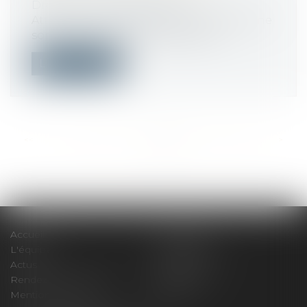
Droit de la consommation
Attention : les ventes entre particuliers ne
sont pas régies par les mêmes rè...
Lire la suite
<<
<
...
415
416
417
418
419
420
421
...
>
>>
Accueil
Le cabinet
L'équipe
Compétences
Actus
Honoraires
Rendez-vous privilège
Plan du site
Mentions légales
Articles