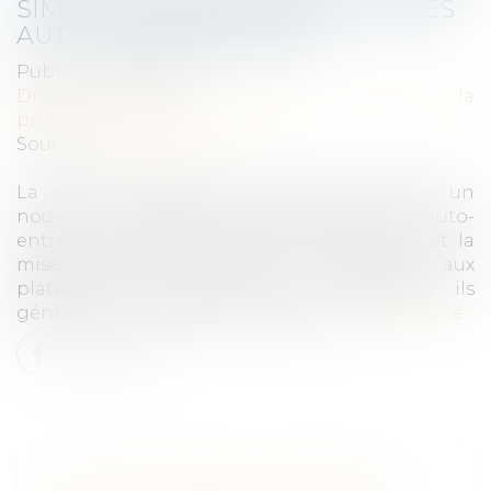
SIMPLIFIE LES DÉCLARATIONS DES
AUTO-ENTREPRENEURS
Publié le :
28/10/2021
Droit du travail - Employeurs
/
Droit de la
protection sociale
Source :
www.batiactu.com
La caisse nationale de l'Urssaf propose un
nouveau dispositif permettant aux auto-
entrepreneurs de déléguer la déclaration et la
mise en paiement de leurs cotisations aux
plateformes numériques sur lesquelles ils
génèrent leurs revenus. Explications.
Lire la suite
LE LOCATAIRE SERA INFORMÉ