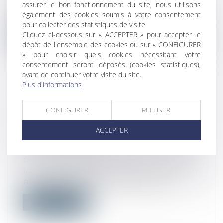
marché de pouvoir bénéficier d’un texte
assurer le bon fonctionnement du site, nous utilisons
de r...
également des cookies soumis à votre consentement
pour collecter des statistiques de visite.
Lire la suite
Cliquez ci-dessous sur « ACCEPTER » pour accepter le
dépôt de l'ensemble des cookies ou sur « CONFIGURER
» pour choisir quels cookies nécessitant votre
consentement seront déposés (cookies statistiques),
avant de continuer votre visite du site.
Plus d'informations
UN NOUVEAU SERVICE DE
CONFIGURER
REFUSER
L'URSSAF SIMPLIFIE LES
DÉCLARATIONS DES AUTO-
ACCEPTER
ENTREPRENEURS
Droit du travail - Employeurs
/
Droit de la
protection sociale
La caisse nationale de l'Urssaf propose un
nouveau dispositif permettant aux...
Lire la suite