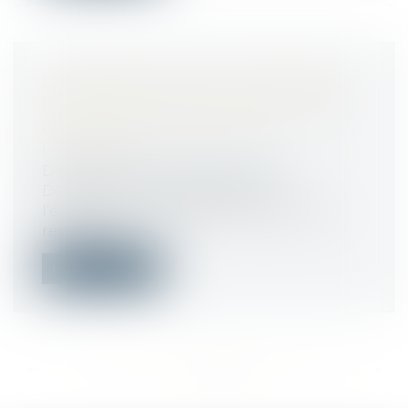
LE CONSEIL CONSTITUTIONNEL SE
PRONONCERA SUR LA RÉFORME
DE LA HAUTE FONCTION
PUBLIQUE
Droit public
/
Droit administratif
Deux points de la réforme de
l’encadrement supérieur de l’État sont
renvoyés...
Lire la suite
<<
<
...
435
436
437
438
439
440
441
...
>