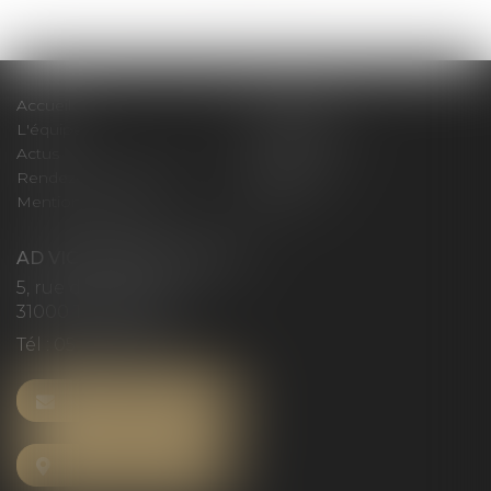
>>
Accueil
Le cabinet
L'équipe
Compétences
Actus
Honoraires
Rendez-vous privilège
Plan du site
Mentions légales
Articles
AD VICTORIAS AVOCATS
5, rue du Prieuré
31000 TOULOUSE
Tél :
05 61 52 23 42
NOUS CONTACTER
NOUS LOCALISER