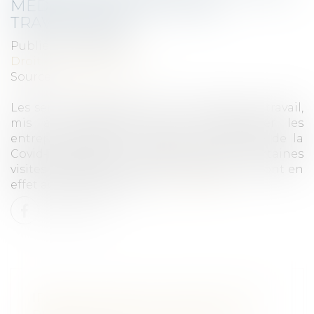
MÉDICALES DE SUIVI DES
TRAVAILLEURS
Publié le :
16/02/2022
Droit du travail - Salariés
Source :
www.efl.fr
Les services de prévention et de santé au travail,
mis à contribution pour accompagner les
entreprises dans leur gestion de la crise de la
Covid-19, peuvent à nouveau reporter certaines
visites médicales de suivi des salariés. Ils y sont en
effet autorisés par la loi …
Lire la suite
IRRÉGULARITÉ DU CONGÉ POUR