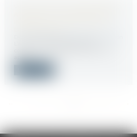
VICE OU DÉFAUT DE CONFORMITÉ
APPARENT : LES RÉSERVES SANS
INCIDENCE SUR LE DÉPART DU
DÉLAI D’ACTION
Droit immobilier
/
Droit de la construction
L’action en garantie des vices de
construction ou défauts de conformité
appar...
Lire la suite
<<
<
...
403
404
405
406
407
408
409
...
>
>>