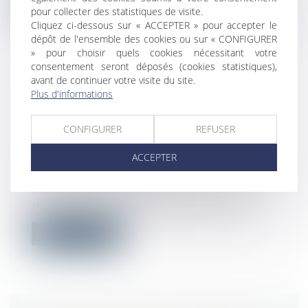
Lire la suite
pour collecter des statistiques de visite.
Cliquez ci-dessous sur « ACCEPTER » pour accepter le
dépôt de l'ensemble des cookies ou sur « CONFIGURER
» pour choisir quels cookies nécessitant votre
consentement seront déposés (cookies statistiques),
avant de continuer votre visite du site.
CALCUL DES IJ MALADIE-
Plus d'informations
MATERNITÉ DES INDÉPENDANTS :
LES REVENUS D’ACTIVITÉ DE 2020
CONFIGURER
REFUSER
PEUVENT ÊTRE NEUTRALISÉS
ACCEPTER
Droit du travail - Employeurs
/
Droit de la
protection sociale
Le décret rendant effectives plusieurs
mesures de la loi de financement de la...
Lire la suite