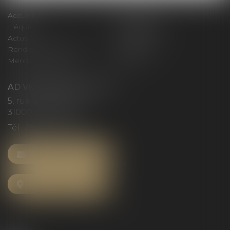
Accueil
Le cabinet
L'équipe
Compétences
Actus
Honoraires
Rendez-vous privilège
Plan du site
Mentions légales
Articles
AD VICTORIAS AVOCATS
5, rue du Prieuré
31000 TOULOUSE
Tél :
05 61 52 23 42
NOUS CONTACTER
NOUS LOCALISER