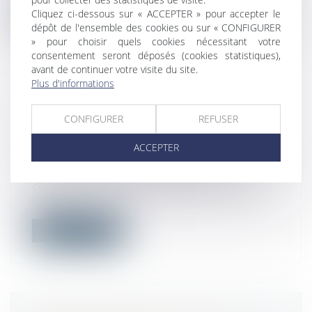
Lire la suite
Cliquez ci-dessous sur « ACCEPTER » pour accepter le
dépôt de l'ensemble des cookies ou sur « CONFIGURER
» pour choisir quels cookies nécessitant votre
consentement seront déposés (cookies statistiques),
avant de continuer votre visite du site.
Plus d'informations
LA CHARGE DE LA PREUVE DES
CONFIGURER
REFUSER
MALFAÇONS AFFECTANT LA
CONSTRUCTION
ACCEPTER
Droit immobilier
/
Droit de la construction
Une SCI acquéreuse d’un bâtiment
construit à usage professionnel et son
locat...
Lire la suite