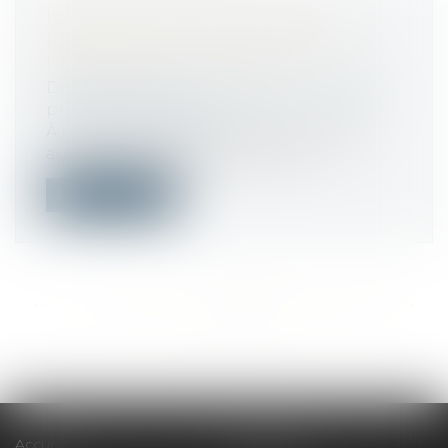
DROIT DES MALADES : UNE «
ENQUÊTE FLASH » AUPRÈS DES
PERSONNELS DE L'AP-HP
Droit du travail - Employeurs
/
Droit de la
protection sociale
À l’occasion des 20 ans de la loi relative
aux droits des malades, l’AP-HP a...
Lire la suite
<<
<
...
392
393
394
395
396
397
398
...
>
>>
Accueil
Le cabinet