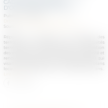
CADUCITÉ DES PLANS
D'OCCUPATION DES SOLS ?
Publié le :
31/03/2022
Droit public
/
Droit de l'urbanisme
Source :
www.lagazettedescommunes.com
Réponse du ministère de la Cohésion des
territoires et des relations avec les collectivités
territoriales : La caducité des plans d’occupation
des sols (POS) est prévue depuis la loi Solidarité et
renouvellement urbain du 13 décembre 2000, qui
visait leur remplacement progressif par des plans
locaux d’urbanisme (PLU), il y a bientôt 20 ans...
Lire la suite