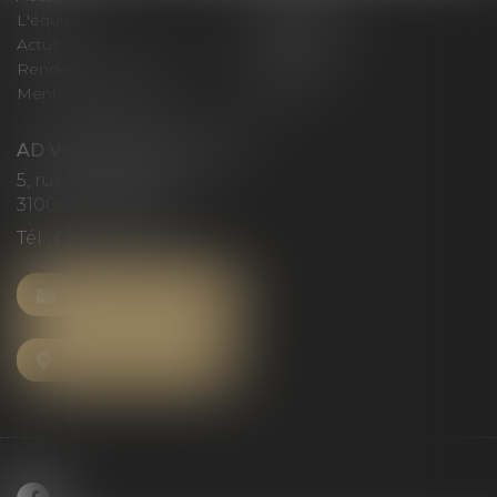
L'équipe
Compétences
Actus
Honoraires
Rendez-vous privilège
Plan du site
Mentions légales
Articles
AD VICTORIAS AVOCATS
5, rue du Prieuré
31000 TOULOUSE
Tél :
05 61 52 23 42
NOUS CONTACTER
NOUS LOCALISER