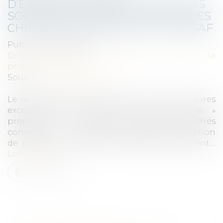
D’EXONÉRATION DES COTISATIONS
SOCIALES : 2 NOUVEAUX EXEMPLES
CHIFFRÉS PROPOSÉS PAR L’URSSAF
Publié le :
16/09/2020
Droit du travail - Employeurs
/
Droit de la
protection sociale
Source :
www.legisocial.fr
Le mini-site de l’URSSAF consacré aux « mesures
exceptionnelles de soutien à l’économie »
propose 2 nouveaux exemples chiffrés
concernant le nouveau dispositif d’exonération
de cotisations sociales, et d’aide au paiement....
Lire la suite