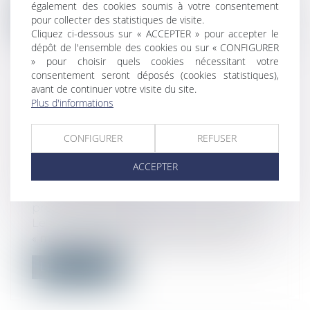
également des cookies soumis à votre consentement
Lire la suite
pour collecter des statistiques de visite.
Cliquez ci-dessous sur « ACCEPTER » pour accepter le
dépôt de l'ensemble des cookies ou sur « CONFIGURER
» pour choisir quels cookies nécessitant votre
consentement seront déposés (cookies statistiques),
avant de continuer votre visite du site.
Plus d'informations
NOUVEAU DISPOSITIF
D’EXONÉRATION DES COTISATIONS
CONFIGURER
REFUSER
SOCIALES : 2 NOUVEAUX
EXEMPLES CHIFFRÉS PROPOSÉS
ACCEPTER
PAR L’URSSAF
Droit du travail - Employeurs
/
Droit de la
protection sociale
Le mini-site de l’URSSAF consacré aux
« mesures exceptionnelles de soutien à...
Lire la suite