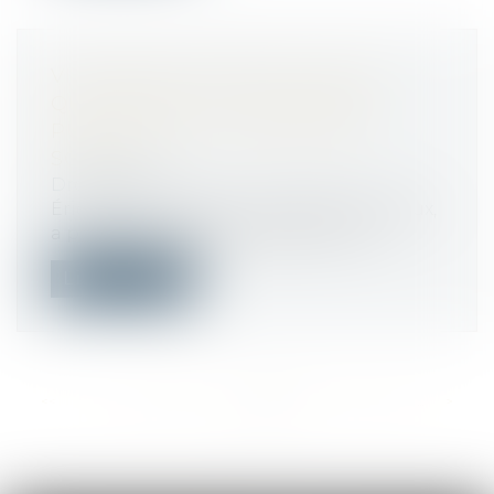
VIOLENCES CONTRE LES ÉLUS :
QUE PRÉVOIT LA CIRCULAIRE
PUBLIÉE PAR LE GARDE DES
SCEAUX ?
Droit public
Éric Dupond-Moretti, le garde des Sceaux,
a publié le 7 septembre 2020 une ci...
Lire la suite
<<
<
...
549
550
551
552
553
554
555
...
>
>>