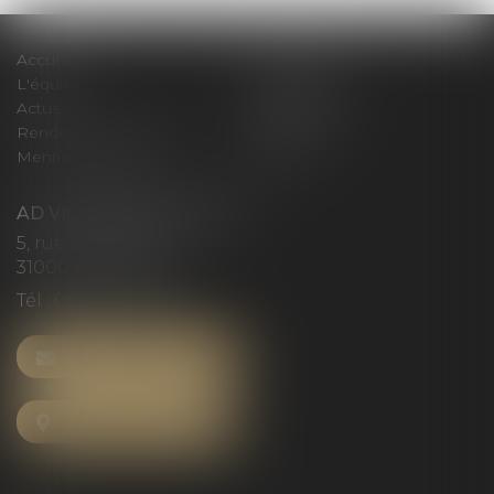
Accueil
Le cabinet
L'équipe
Compétences
Actus
Honoraires
Rendez-vous privilège
Plan du site
Mentions légales
Articles
AD VICTORIAS AVOCATS
5, rue du Prieuré
31000 TOULOUSE
Tél :
05 61 52 23 42
NOUS CONTACTER
NOUS LOCALISER