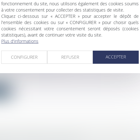
fonctionnement du site, nous utilisons également des cookies soumis
ite
à votre consentement pour collecter des statistiques de visite.
Cliquez ci-dessous sur « ACCEPTER » pour accepter le dépôt de
l'ensemble des cookies ou sur « CONFIGURER » pour choisir quels
cookies nécessitant votre consentement seront déposés (cookies
statistiques), avant de continuer votre visite du site.
Plus d'informations
OISÉ CLASSÉ : QUE PEUT-ON VRAIMENT Y
ACCEPTER
IRE ?
CONFIGURER
REFUSER
c
/
Droit de l'urbanisme
des plans locaux d’urbanisme (PLU) ou des plans loca
...
ite
ANCE DOMMAGES OUVRAGE DU LOGEMENT
bilier
/
Droit de la construction