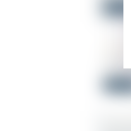
Lire la su
ESPACE B
CONSTRU
Droit publi
Le zonage 
d’urbanisme
Lire la su
L’ASSUR
Droit immo