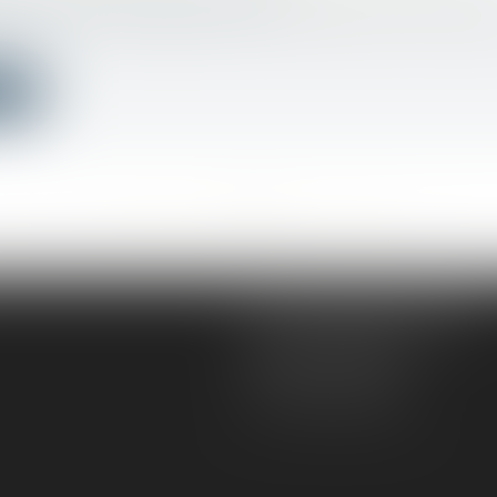
ge le maître d’ouvrage qui souhaite effectuer des trava
ite
<<
<
...
497
498
499
500
501
502
503
...
>
>>
AD VICTORIAS AVOCATS
5, rue du Prieuré
31000 TOULOUSE
Tél :
05 61 52 23 42