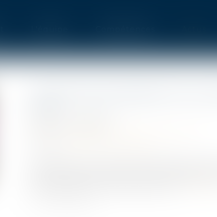
t
L'équipe
Compétences
Actus
LA NOTION DE BONNE FOI AU S
CIVIL
Publié le :
09/06/2021
Droit immobilier
/
Droit de la construction
Source :
www.dalloz-actualite.fr
La bonne foi au sens de l’article 555 du code 
même code et concerne celui qui possède comm
de propriété dont il ignore les vices...
Lire la su