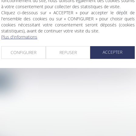
fonctionnement du site, nous utilisons également des cookies soumis
à votre consentement pour collecter des statistiques de visite.
ite
Cliquez ci-dessous sur « ACCEPTER » pour accepter le dépôt de
l'ensemble des cookies ou sur « CONFIGURER » pour choisir quels
cookies nécessitant votre consentement seront déposés (cookies
statistiques), avant de continuer votre visite du site.
Plus d'informations
N DE BONNE FOI AU SENS DE L’ARTICLE 55
ACCEPTER
CONFIGURER
REFUSER
bilier
/
Droit de la construction
 au sens de l’article 555 du code civil s’entend par réfé
ite
PHIE : QUELLES SONT LES COMPÉTENCES DE
?