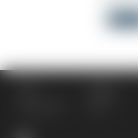
Droit publi
Collectivité
Lire la su
Accueil
Le cabinet
L'équipe
Compétences
Actus
Honoraires
Rendez-vous privilège
Plan du site
Mentions légales
Articles