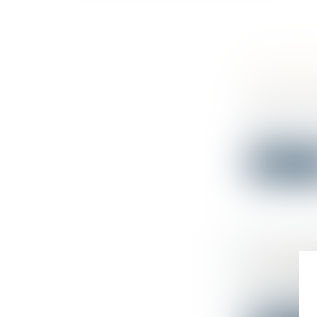
VENTE IM
AVANT L
Droit immo
Lorsqu'un 
ils d...
Lire la su
ATTRIBUT
SOCIALES
Droit du tr
Les disposit