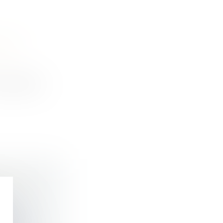
CTER
mobilière,
ATIONS
dans...