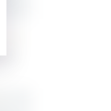
5 DU CODE
rence à...
 LA