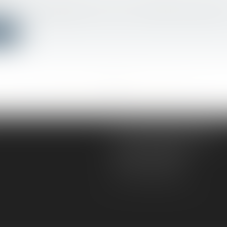
c
s territoriales depuis la loi du 2 mars 1982, les régions o
ite
<<
<
...
472
473
474
475
476
477
478
...
>
>>
AD VICTORIAS AVOCATS
5, rue du Prieuré
31000 TOULOUSE
Tél :
05 61 52 23 42