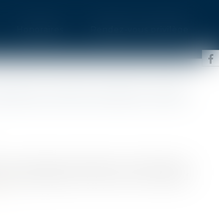
Honoraires
Rendez-vous privilège
ENS DE L’ARTICLE 555 DU CODE
civil s’entend par référence à l’article 550 du
e propriétaire en vertu d’un titre translatif
ite