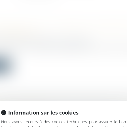
MOBILIÈRE : EST-IL POSSIBLE DE SE RÉTRA
E COMPROMIS ?
bilier
/
Cession et gestion d'immeuble
acheteur et un vendeur s'engagent dans une vente im
ite
ION D’ACTIONS ET RESTITUTION DES COTIS
 : QUEL RÉGIME ?
Information sur les cookies
avail - Employeurs
/
Droit de la protection sociale
Nous avons recours à des cookies techniques pour assurer le bon
ions de l’article L. 137-13 du code de la sécurité sociale, 