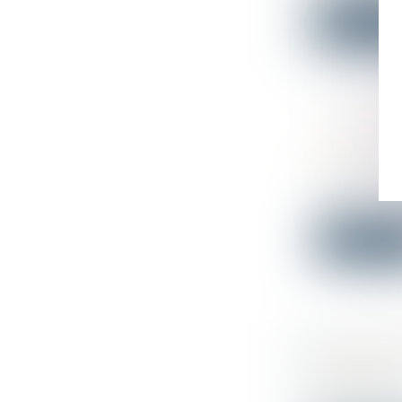
Lire la su
LA NOTIO
CIVIL
Droit immo
La bonne foi
Lire la su
INFOGRA
RÉGION 