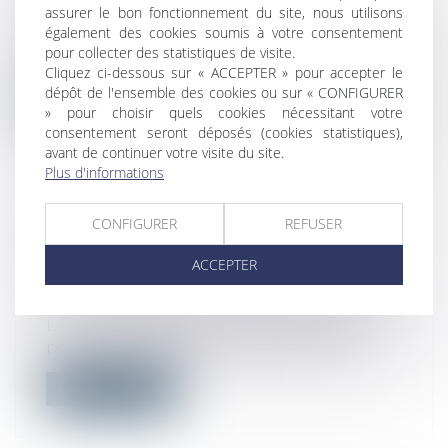
assurer le bon fonctionnement du site, nous utilisons
La date limite de transmission de la
également des cookies soumis à votre consentement
DOETH, en mai de chaque année, est
pour collecter des statistiques de visite.
désor...
Cliquez ci-dessous sur « ACCEPTER » pour accepter le
dépôt de l'ensemble des cookies ou sur « CONFIGURER
Lire la suite
» pour choisir quels cookies nécessitant votre
consentement seront déposés (cookies statistiques),
avant de continuer votre visite du site.
Plus d'informations
CONFIGURER
REFUSER
DROIT DE PRÉEMPTION URBAIN ET
VENTE IMMOBILIÈRE : QUELLES
ACCEPTER
CONSÉQUENCES ?
Droit immobilier
/
Droit de la propriété
Le droit de préemption urbain est la
priorité accordée à une collectivité loc...
Lire la suite