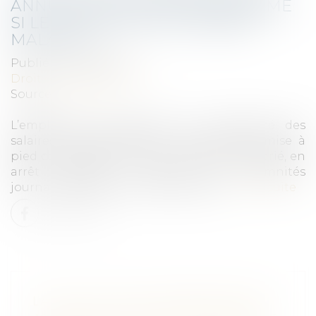
ANNULÉE DOIT ÊTRE PAYÉE MÊME
SI LE SALARIÉ ÉTAIT EN ARRÊT
MALADIE
Publié le :
31/05/2023
Droit du travail - Salariés
Source :
www.efl.fr
L’employeur est débiteur de l’intégralité des
salaires correspondant à la période de mise à
pied conservatoire annulée même si le salarié, en
arrêt maladie, a perçu des indemnités
journalières pendant cette période...
Lire la suite
LA MISE À PIED CONSERVATOIRE