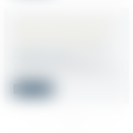
COÏNCIDENCE ENTRE LES JOURS
FÉRIÉS ET LES JOURS DE REPOS :
QUID D’UNE MAJORATION OU
D’UN REPOS SUPPLÉMENTAIRE
Droit du travail - Employeurs
/
Relation
individuelles au travail
Un salarié avait saisi la juridiction
prud’homale pour une demande tendant
à...
Lire la suite
<<
<
...
279
280
281
282
283
284
285
...
>