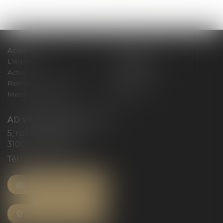
>>
Accueil
Le cabinet
L'équipe
Compétences
Actus
Honoraires
Rendez-vous privilège
Plan du site
Mentions légales
Articles
AD VICTORIAS AVOCATS
5, rue du Prieuré
31000 TOULOUSE
Tél :
05 61 52 23 42
NOUS CONTACTER
NOUS LOCALISER