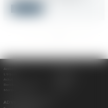
Lire la suite
<<
<
...
372
373
374
375
376
377
378
...
>
>>
Accueil
Le cabinet
L'équipe
Compétences
Actus
Honoraires
Rendez-vous privilège
Plan du site
Mentions légales
Articles
AD VICTORIAS AVOCATS