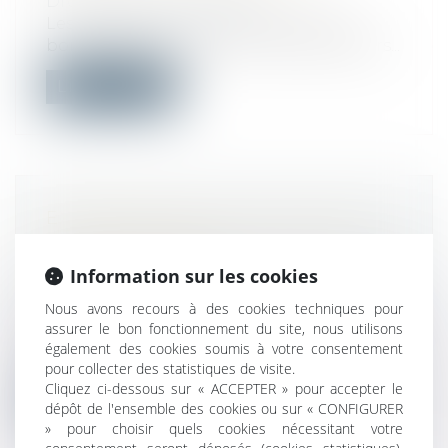
Droit de la consommation
Les soldes sont l’occasion de faire de
bonnes affaires pour les consommateurs...
Lire la suite
EXPROPRIATION : UNE PARCELLE
SITUÉE EN ZONE À
CONSTRUCTIBILITÉ LIMITÉE N’EST
Information sur les cookies
PAS UN TERRAIN À BÂTIR
Nous avons recours à des cookies techniques pour
Droit immobilier
/
Droit de la construction
assurer le bon fonctionnement du site, nous utilisons
Ne peuvent être qualifiées de terrains à
également des cookies soumis à votre consentement
bâtir au sens du Code de l’expropria...
pour collecter des statistiques de visite.
Cliquez ci-dessous sur « ACCEPTER » pour accepter le
Lire la suite
dépôt de l'ensemble des cookies ou sur « CONFIGURER
» pour choisir quels cookies nécessitant votre