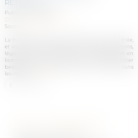
RETRAITE ?
Publié le :
09/06/2022
Droit du travail - Employeurs
Source :
www.efl.fr
La mise à la retraite d’un salarié est très encadrée,
et vous devez en respecter toutes les conditions,
légales et conventionnelles. La requalification en
licenciement sans CRS peut en effet coûter
beaucoup plus cher qu’une mise en retraite dans
les règles...
Lire la suite
SOLDES : CONSOMMATEURS,
QUELS SONT VOS DROITS ?