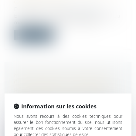
OUVRAGE PUBLIC
Droit public
/
Droit de l'urbanisme
En l’espèce, un riverain attaque l’arrêté du
maire de non-opposition à la déc...
Lire la suite
MÉMOIRE EN RÉCLAMATION AU
CAS D’ABSENCE DE COMMANDE
PAR L’ACHETEUR : ATTENTION AU
FORMALISME À RESPECTER !
Droit public
/
Droit de la commande
Information sur les cookies
publique
Nous avons recours à des cookies techniques pour
Mémoire en réclamation au cas d’absence
assurer le bon fonctionnement du site, nous utilisons
de commande par l’acheteur : attentio...
également des cookies soumis à votre consentement
pour collecter des statistiques de visite.