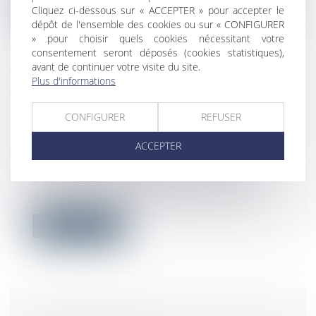
Lire la suite
Cliquez ci-dessous sur « ACCEPTER » pour accepter le
dépôt de l'ensemble des cookies ou sur « CONFIGURER
» pour choisir quels cookies nécessitant votre
consentement seront déposés (cookies statistiques),
avant de continuer votre visite du site.
Plus d'informations
EXIGIBILITÉ DES LOYERS PENDANT
LA CRISE SANITAIRE : LA
CONFIGURER
REFUSER
JURISPRUDENCE ENCORE
ACCEPTER
HÉSITANTE
Droit commercial
/
Baux commerciaux
Par un arrêt du 4 février 2021, la Cour
d’appel de Paris s’est prononcée, pou...
Lire la suite