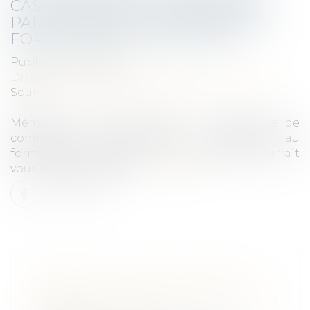
CAS D’ABSENCE DE COMMANDE
PAR L’ACHETEUR : ATTENTION AU
FORMALISME À RESPECTER !
Publié le :
01/04/2021
Droit public
/
Droit de la commande publique
Source :
www.francemarches.com
Mémoire en réclamation au cas d’absence de
commande par l’acheteur : attention au
formalisme à respecter ! Une procédure pourrait
vous être défavorable...
Lire la suite
URBANISME : UNE ANTENNE DE
TÉLÉPHONIE MOBILE N’EST PAS UN