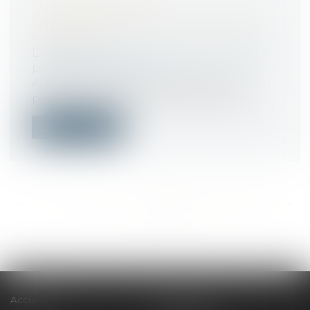
LA COORDINATION
INTERNATIONALE EN MATIÈRE DE
RETRAITES
Droit du travail - Employeurs
/
Droit de la
protection sociale
Afin que la continuité des droits des
personnes ayant travaillé dans plusieur...
Lire la suite
<<
<
...
493
494
495
496
497
498
499
...
>
>>
Accueil
Le cabinet