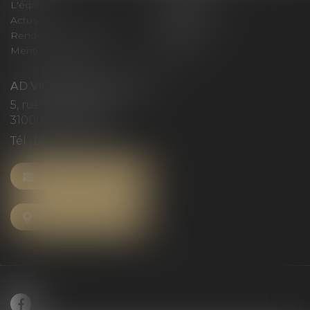
L'équipe
Compétences
Actus
Honoraires
Rendez-vous privilège
Plan du site
Mentions légales
Articles
AD VICTORIAS AVOCATS
5, rue du Prieuré
31000 TOULOUSE
Tél :
05 61 52 23 42
NOUS CONTACTER
NOUS LOCALISER