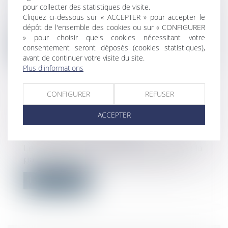
publique
pour collecter des statistiques de visite.
La clause dite « Molière » vise à imposer
Cliquez ci-dessous sur « ACCEPTER » pour accepter le
l’usage de la langue française lors...
dépôt de l'ensemble des cookies ou sur « CONFIGURER
» pour choisir quels cookies nécessitant votre
Lire la suite
consentement seront déposés (cookies statistiques),
avant de continuer votre visite du site.
Plus d'informations
CONFIGURER
REFUSER
CORONAVIRUS ET RUPTURE DU
ACCEPTER
CONTRAT DE TRAVAIL
Droit du travail - Employeurs
Le confinement décidé dans le cadre de la
pandémie du coronavirus a mis à l’a...
Lire la suite