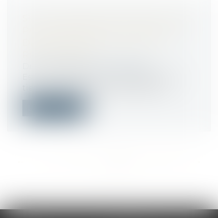
SI LE DÉSORDRE PROVIENT D’UNE
PARTIE PRIVATIVE, LE SYNDICAT
DE COPROPRIÉTÉ N’EST PAS
RESPONSABLE
Droit immobilier
/
Copropriété
Est irrecevable l’action engagée par un
tiers contre le syndicat des copropri...
Lire la suite
<<
<
...
532
533
534
535
536
537
538
...
>
>>