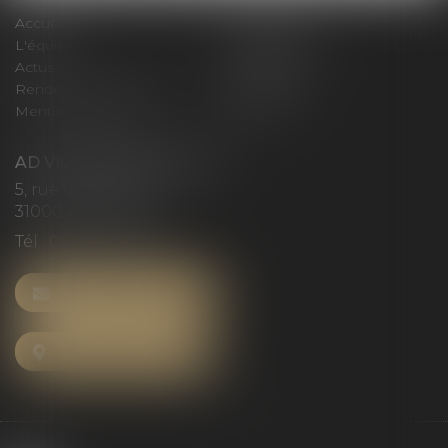
Accueil
Le cabinet
L'équipe
Compétences
Actus
Honoraires
Rendez-vous privilège
Plan du site
Mentions légales
Articles
AD VICTORIAS AVOCATS
5, rue du Prieuré
31000 TOULOUSE
Tél :
05 61 52 23 42
NOUS CONTACTER
NOUS LOCALISER