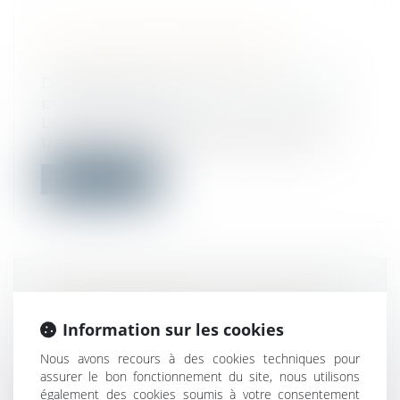
IL EST ENFIN POSSIBLE DE
TRANSIGER AVEC L’URSSAF
Droit du travail - Employeurs
/
Droit de la
protection sociale
Le modèle de proposition de protocole
transactionnel entre un cotisant et un...
Lire la suite
MARCHÉS PUBLICS : L’ACHETEUR
NE PEUT IMPOSER UNE CLAUSE
Information sur les cookies
D’INTERDICTION DE RECOURS AUX
Nous avons recours à des cookies techniques pour
TRAVAILLEURS DÉTACHÉS
assurer le bon fonctionnement du site, nous utilisons
Droit public
/
Droit de la commande
également des cookies soumis à votre consentement