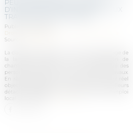
PEUT IMPOSER UNE CLAUSE
D’INTERDICTION DE RECOURS AUX
TRAVAILLEURS DÉTACHÉS
Publié le :
18/11/2020
Droit public
/
Droit de la commande publique
Source :
www.weka.fr
La clause dite « Molière » vise à imposer l’usage de
la langue française lors de la réalisation de
chantiers de travaux, au nom de la sécurité des
personnes sur le site où sont réalisés les travaux.
En règle générale, ce type de clause a pour réel
objectif d’empêcher le recours aux travailleurs
détachés étrangers, et ainsi de favoriser l’emploi
local ou national...
Lire la suite