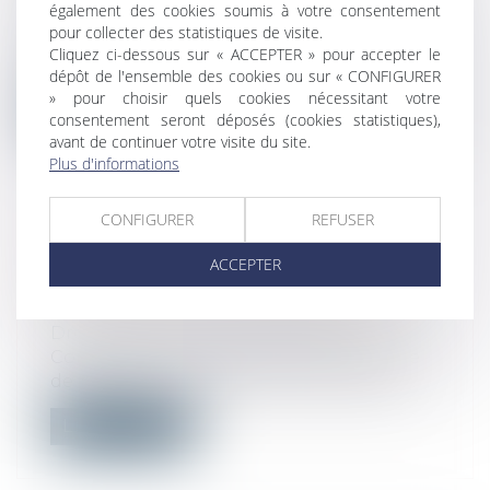
également des cookies soumis à votre consentement
Droit commercial
pour collecter des statistiques de visite.
Dans un arrêt du 20 septembre 2023, la
Cliquez ci-dessous sur « ACCEPTER » pour accepter le
Cour de cassation précise que pour dét...
dépôt de l'ensemble des cookies ou sur « CONFIGURER
» pour choisir quels cookies nécessitant votre
Lire la suite
consentement seront déposés (cookies statistiques),
avant de continuer votre visite du site.
Plus d'informations
CONFIGURER
REFUSER
MESURES DESTINÉES À
ACCEPTER
PERMETTRE LE DÉSAMIANTAGE
DES TOITURES EN FIBROCIMENT
Droit public
/
Droit de l'urbanisme
Concernant les matériaux de couverture
de bâtiment, notamment les toitures fi...
Lire la suite