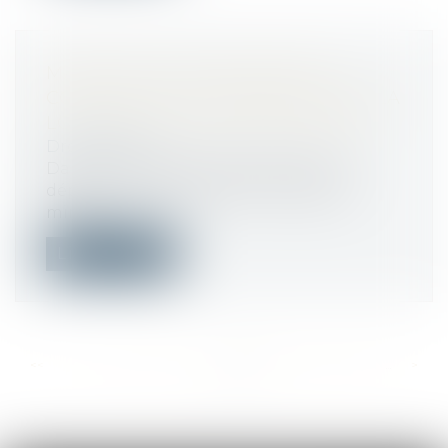
MARCHÉ DE RESTAURATION
COLLECTIVE : LES OBJECTIFS DE LA
LOI EGALIM SONT-ILS ATTEINTS ?
Droit public
Dans une question parlementaire, le
député Hervé Saulignac interroge le
minis...
Lire la suite
<<
<
...
241
242
243
244
245
246
247
...
>
>>