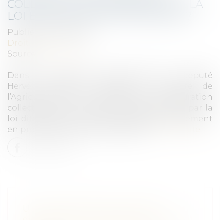
COLLECTIVE : LES OBJECTIFS DE LA
LOI EGALIM SONT-ILS ATTEINTS ?
Publié le :
05/10/2023
Droit public
Source :
www.weka.fr
Dans une question parlementaire, le député
Hervé Saulignac interroge le ministre de
l’Agriculture sur les retards de la restauration
collective pour atteindre les objectifs fixés par la
loi dite Egalim en matière d’approvisionnement
en produits durables et de qualité...
Lire la suite
UNE TENTATIVE DE SUICIDE