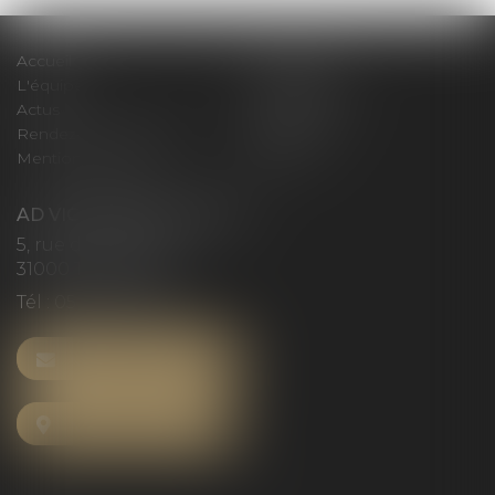
Accueil
Le cabinet
L'équipe
Compétences
Actus
Honoraires
Rendez-vous privilège
Plan du site
Mentions légales
Articles
AD VICTORIAS AVOCATS
5, rue du Prieuré
31000 TOULOUSE
Tél :
05 61 52 23 42
NOUS CONTACTER
NOUS LOCALISER