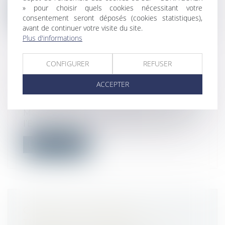
» pour choisir quels cookies nécessitant votre
Lire la suite
consentement seront déposés (cookies statistiques),
avant de continuer votre visite du site.
Plus d'informations
CONFIGURER
REFUSER
MAPRIMERÉNOV' : REDÉMARRAGE
ACCEPTER
PRÉVU LE 30 SEPTEMBRE
Droit immobilier
/
Droit de la construction
MaPrimeRénov’ : alors que le ministre de
l’Économie, Éric Lombard, avait anno...
Lire la suite
CANICULE : VERS UNE
TEMPÉRATURE MAXIMALE DE