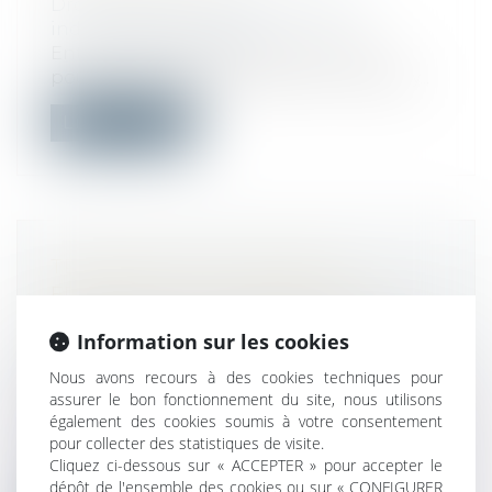
Droit du travail - Salariés
/
Relation
individuelles au travail
Entre le chef d’entreprise américain
poussé à la démission après le “Coldplay...
Lire la suite
TRANSPOSITION EN DROIT
FRANÇAIS DE LA DIRECTIVE UE
RELATIVE AUX CONTRATS DE
Information sur les cookies
CRÉDIT AUX CONSOMMATEURS
Droit de la consommation
/
Crédit à la
Nous avons recours à des cookies techniques pour
assurer le bon fonctionnement du site, nous utilisons
consommation
également des cookies soumis à votre consentement
L’ordonnance du 3 septembre 2025
pour collecter des statistiques de visite.
transpose au sein du Code de la
Cliquez ci-dessous sur « ACCEPTER » pour accepter le
consommation...
dépôt de l'ensemble des cookies ou sur « CONFIGURER