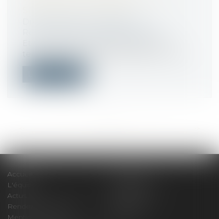
SÉCURITÉ AU TRAVAIL
Droit du travail - Employeurs
/
Responsabilité accident du travail
Et si le Code du travail prévoyait une
température maximale de travail ? Face...
Lire la suite
<<
<
...
31
32
33
34
35
36
37
...
>
>>
Accueil
Le cabinet
L'équipe
Compétences
Actus
Honoraires
Rendez-vous privilège
Plan du site
Mentions légales
Articles