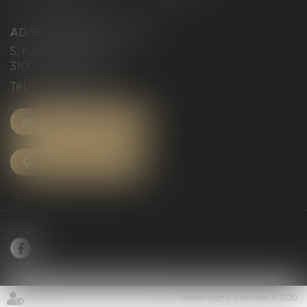
AD VICTORIAS AVOCATS
5, rue du Prieuré
31000 TOULOUSE
Tél :
05 61 52 23 42
NOUS CONTACTER
NOUS LOCALISER
Septeo Digital & Services © 2020