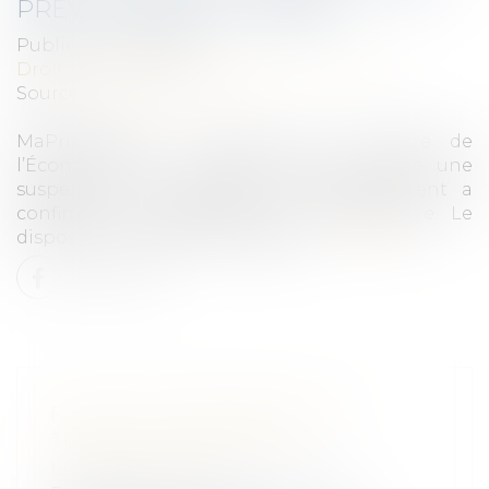
PRÉVU LE 30 SEPTEMBRE
Publié le :
12/09/2025
Droit immobilier
/
Droit de la construction
Source :
edito.seloger.com
MaPrimeRénov’ : alors que le ministre de
l’Économie, Éric Lombard, avait annoncé une
suspension du dispositif, le gouvernement a
confirmé sa reprise dès le 30 septembre. Le
dispositif a toutefois été allégé...
Lire la suite
RELATION AMOUREUSE AU
TRAVAIL : UN RISQUE DE
LICENCIEMENT ?