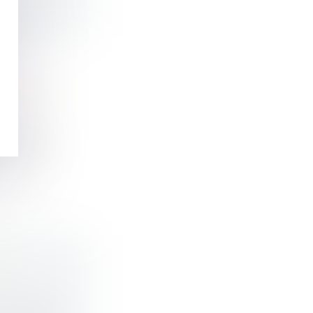
ATS DES
 vous fa...
DE