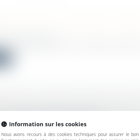
 DE CONGÉ EN CAS DE DÉCÈS DE LA MÈRE
c
/
Droit administratif
20 octobre 2021 est relatif à la liste des pièces justificati
ite
MOBILIÈRE : COMBIEN DE TEMPS MON DPE E
?
bilier
/
Cession et gestion d'immeuble
and rendez-vous de l'immobilier" (Capital / Radio imm
Information sur les cookies
Nous avons recours à des cookies techniques pour assurer le bon