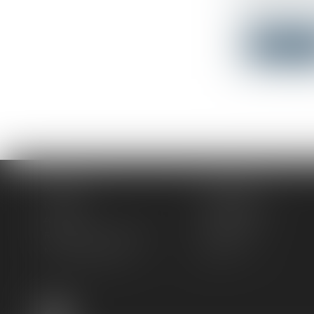
En tant qu’
con...
Lire la su
Accueil
Le cabinet
L'équipe
Compétences
Actus
Honoraires
Rendez-vous privilège
Plan du site
Mentions légales
Articles