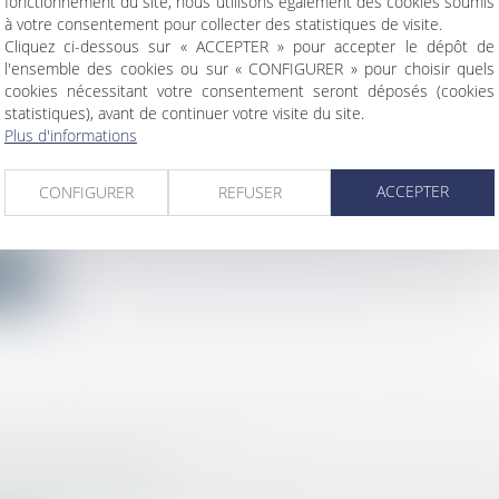
fonctionnement du site, nous utilisons également des cookies soumis
ite
à votre consentement pour collecter des statistiques de visite.
Cliquez ci-dessous sur « ACCEPTER » pour accepter le dépôt de
l'ensemble des cookies ou sur « CONFIGURER » pour choisir quels
cookies nécessitant votre consentement seront déposés (cookies
statistiques), avant de continuer votre visite du site.
Plus d'informations
NDIVIDUELLE : BIEN DÉCRYPTER LES CONTR
UCTEURS
ACCEPTER
CONFIGURER
REFUSER
bilier
/
Droit de la construction
anties, réception... tous nos conseils si vous décidez de
ite
N PRÉALABLE : QUE SE PASSE-T-IL EN CAS 
ANCE DE L’EMPLOYEUR ?
avail - Employeurs