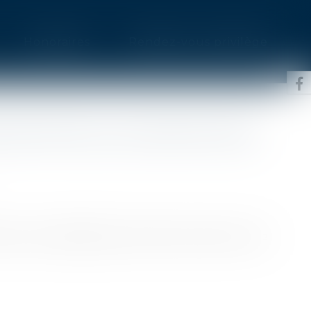
Honoraires
Rendez-vous privilège
DÉCRYPTER LES CONTRATS DES
ils si vous décidez de vous faire construire une