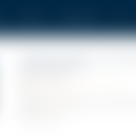
t
L'équipe
Compétences
Actus
MAISON INDIVIDUELLE : BIEN 
CONSTRUCTEURS
Publié le :
17/11/2021
Droit immobilier
/
Droit de la construction
Source :
www.capital.fr
Contrat, garanties, réception... tous nos conse
maison.
Lire la suite