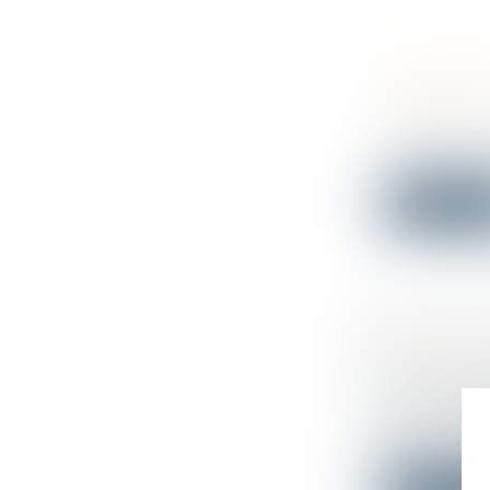
DEMANDE
L'ENFANT
Droit publi
L’arrêté du 
Lire la su
VENTE IM
VALABLE 
Droit immo
Dans le "Gr
B...