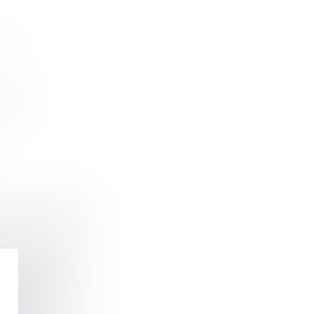
 DE
ves...
ST-IL
o), Michael