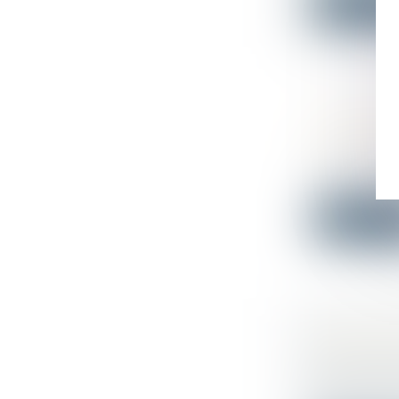
Lire la su
MAISON I
CONSTR
Droit immo
Contrat, gar
Lire la su
ENTRETIE
DÉFAILL
Droit du tr