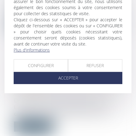
assurer le bon fonctionnement du site, nous utilisons
réaffirme que la demande d’un
également des cookies soumis à votre consentement
consommateu...
pour collecter des statistiques de visite.
Cliquez ci-dessous sur « ACCEPTER » pour accepter le
Lire la suite
dépôt de l'ensemble des cookies ou sur « CONFIGURER
» pour choisir quels cookies nécessitant votre
consentement seront déposés (cookies statistiques),
avant de continuer votre visite du site.
Plus d'informations
LES PAILLOTTES DE PLAGE SONT-
CONFIGURER
REFUSER
ELLES INTERDITES DANS LA
ACCEPTER
BANDE DES 100 MÈTRES ET DANS
LES ESPACES REMARQUABLES DU
LITTORAL ?
Droit public
/
Droit de l'urbanisme
L’article L. 121-3 du code de l’urbanisme
confère un champ d’application très...
Lire la suite