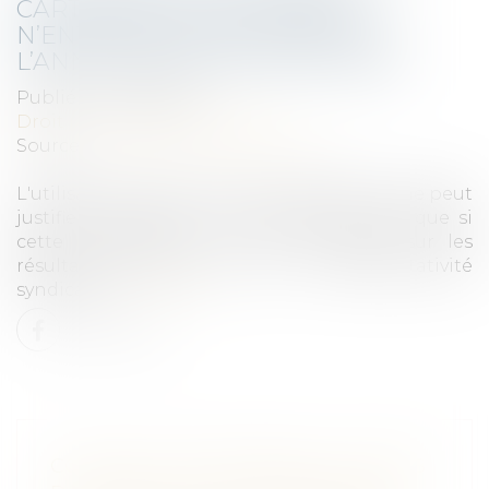
CARTON EN GUISE D’URNE
N’ENTRAÎNE PAS FORCÉMENT
L’ANNULATION DES ÉLECTIONS
Publié le :
19/05/2022
Droit public
/
Droit électoral
Source :
www.editions-legislatives.fr
L'utilisation d'une urne non transparente ne peut
justifier l’annulation de l’élection du CSE que si
cette irrégularité a eu une incidence sur les
résultats du scrutin ou sur la représentativité
syndicale.
Lire la suite
COMMENT RÉMUNÉRER LE TEMPS