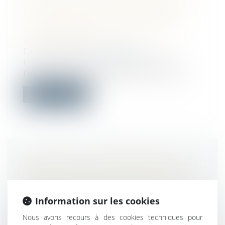
DE TRAJET D'UN REPRÉSENTANT
DU PERSONNEL QUI SE REND À
UNE RÉUNION ORGANISÉE PAR
L'EMPLOYEUR ?
Droit du travail - Employeurs
Le temps de trajet pris en dehors de
l'horaire normal de travail par un repré...
Lire la suite
L’ACTION DU CONSOMMATEUR
TENDANT À VOIR DÉCLARER NON
ÉCRITE UNE CLAUSE ABUSIVE EST
IMPRESCRIPTIBLE
Information sur les cookies
Droit de la consommation
Nous avons recours à des cookies techniques pour
Après la CJUE, La Cour de cassation