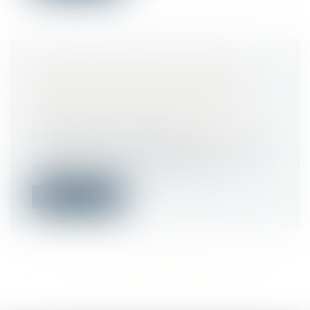
L’UTILISATION D’UNE BOÎTE EN
CARTON EN GUISE D’URNE
N’ENTRAÎNE PAS FORCÉMENT
L’ANNULATION DES ÉLECTIONS
Droit public
/
Droit électoral
L'utilisation d'une urne non transparente
ne peut justifier l’annulation de l...
Lire la suite
<<
<
...
378
379
380
381
382
383
384
...
>
>>