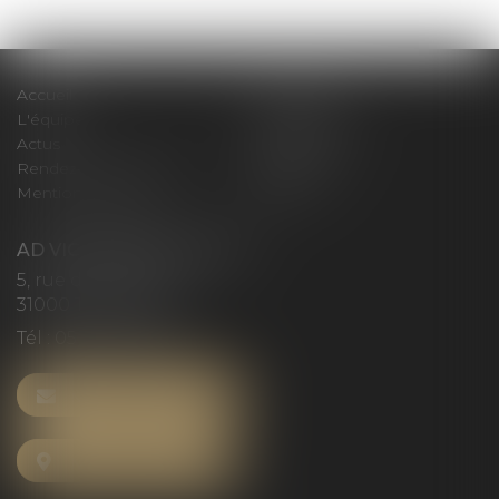
Accueil
Le cabinet
L'équipe
Compétences
Actus
Honoraires
Rendez-vous privilège
Plan du site
Mentions légales
Articles
AD VICTORIAS AVOCATS
5, rue du Prieuré
31000 TOULOUSE
Tél :
05 61 52 23 42
NOUS CONTACTER
NOUS LOCALISER