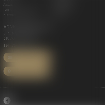
Actus
Honoraires
Rendez-vous privilège
Plan du site
Mentions légales
Articles
AD VICTORIAS AVOCATS
5, rue du Prieuré
31000 TOULOUSE
Tél :
05 61 52 23 42
NOUS CONTACTER
NOUS LOCALISER