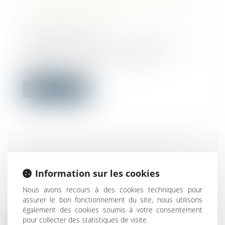
CONDAMNER CARREFOUR POUR
DES SPOTS TÉLÉ
Droit commercial
L’enseigne de supermarchés discount a
obtenu la condamnation de son
concurren...
Lire la suite
URBANISME : SIMPLIFICATION DE
CERTAINES PROCÉDURES
Information sur les cookies
ENVIRONNEMENTALES
Nous avons recours à des cookies techniques pour
Droit public
/
Droit de l'urbanisme
assurer le bon fonctionnement du site, nous utilisons
Le titre III de la loi n° 2020-1525 du 7
également des cookies soumis à votre consentement
décembre 2020 a introduit plusieurs...
pour collecter des statistiques de visite.