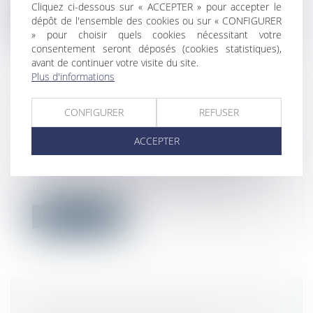
Cliquez ci-dessous sur « ACCEPTER » pour accepter le
Lire la suite
dépôt de l'ensemble des cookies ou sur « CONFIGURER
» pour choisir quels cookies nécessitant votre
consentement seront déposés (cookies statistiques),
avant de continuer votre visite du site.
Plus d'informations
LA RÉSOLUTION DE LA VENTE FAIT
CONFIGURER
REFUSER
OBSTACLE À L’ACTION EN
GARANTIE DÉCENNALE
ACCEPTER
Droit immobilier
/
Droit de la construction
L’acquéreur qui a obtenu la résolution de
la vente sur le fondement de la gar...
Lire la suite
L’URSSAF : BILAN 2020 DE LA