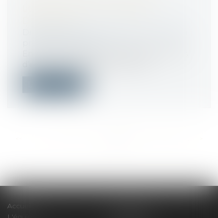
LUTTE CONTRE LE TRAVAIL
DISSIMULÉ
Droit du travail - Employeurs
/
Droit de la
protection sociale
En 2020, l’Urssaf a redressé 605,7 millions
d’euros de cotisations au titre d...
Lire la suite
<<
<
...
450
451
452
453
454
455
456
...
>
>>
Accueil
Le cabinet
L'équipe
Compétences