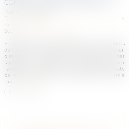
CONTRE LE TRAVAIL DISSIMULÉ
Publié le :
09/09/2021
Droit du travail - Employeurs
/
Droit de la
protection sociale
Source :
www.actu-juridique.fr
En 2020, l’Urssaf a redressé 605,7 millions d’euros
de cotisations au titre de la lutte contre le travail
dissimulé, un résultat en baisse de 15 % par
rapport à l’année 2019 qui s’explique par
l’adaptation de l’activité de contrôle au contexte
de la crise sanitaire et le confinement de mars à
mai...
Lire la suite
LIDL PREND SA REVANCHE ET FAIT