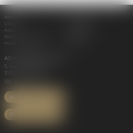
Accueil
Le cabinet
L'équipe
Compétences
Actus
Honoraires
Rendez-vous privilège
Plan du site
Mentions légales
Articles
AD VICTORIAS AVOCATS
5, rue du Prieuré
31000 TOULOUSE
Tél :
05 61 52 23 42
NOUS CONTACTER
NOUS LOCALISER