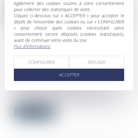
l'arrêté du 10 janvier 2017 relatif à l'...
également des cookies soumis à votre consentement
pour collecter des statistiques de visite.
Lire la suite
Cliquez ci-dessous sur « ACCEPTER » pour accepter le
dépôt de l'ensemble des cookies ou sur « CONFIGURER
» pour choisir quels cookies nécessitant votre
consentement seront déposés (cookies statistiques),
avant de continuer votre visite du site.
Plus d'informations
DÉCRET HLM : MODALITÉS DE LA
CONFIGURER
REFUSER
VENTE DE LOGEMENTS HLM ET DE
LEUR MISE EN COPROPRIÉTÉ EN
ACCEPTER
DIFFÉRÉ
Droit immobilier
/
Copropriété
Les bailleurs sociaux peuvent désormais
vendre leurs logements depuis la paru...
Lire la suite