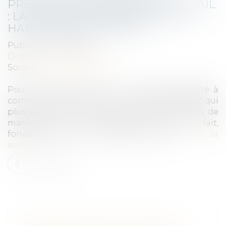
PRÉVENTION EN SANTÉ AU TRAVAIL
: LA NOUVELLE DÉFINITION DU
HARCÈLEMENT SEXUEL
Publié le :
01/03/2022
Droit du travail - Salariés
Source :
www.lexplicite.fr
Pour une raison dont on a quelque difficulté à
comprendre le rationnel, la loi du 2 aout 2021, qui
plus est dans son article introductif, redéfinit de
manière a priori sensible mais, en fait,
fondamentale, le harcèlement sexuel... ..
Lire la
suite