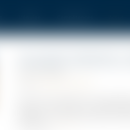
t
L'équipe
Compétences
Actus
LOI « CLIMAT ET RÉSILIENCE » 
INTÉRESSANT LE DROIT DE LA
Publié le :
29/09/2021
Droit immobilier
/
Copropriété
Source :
www.dalloz-actualite.fr
La loi « Climat et résilience » du 22 août 2021
accélérer la rénovation des immeubles bât
particulier pour accroître leur niveau de p
Passage en revue des principales innovatio
copropriété...
Lire la suite