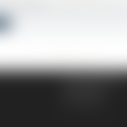
bilier
/
Copropriété
mat et résilience » du 22 août 2021 tend, par diverses mes
ite
<<
<
...
444
445
446
447
448
449
450
...
>
>>
AD VICTORIAS AVOCATS
5, rue du Prieuré
31000 TOULOUSE
Tél :
05 61 52 23 42