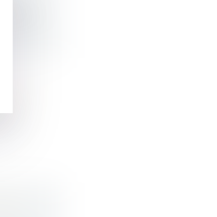
 qu’il e...
ADRÉS ?
, le...
TIONS