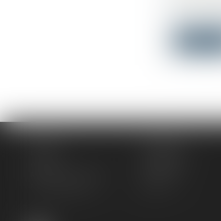
Droit immo
La loi « Cli
Lire la su
Accueil
Le cabinet
L'équipe
Compétences
Actus
Honoraires
Rendez-vous privilège
Plan du site
Mentions légales
Articles