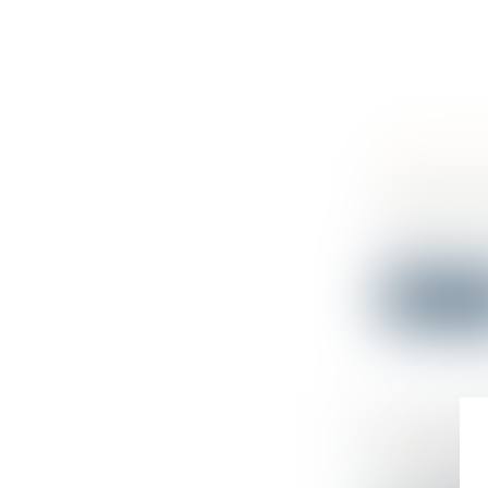
ACHAT D
LÉGALE 
Droit de l
Vous venez
utilis...
Lire la su
INTERDIC
RAISON D