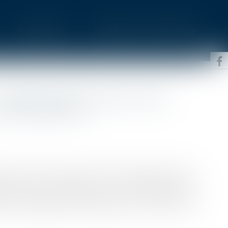
Honoraires
Rendez-vous privilège
: PRINCIPALES INNOVATIONS
 COPROPRIÉTÉ
 tend, par diverses mesures d’inégale portée, à
is soumis au statut de la copropriété, en
erformance énergétique mais pas uniquement.
ns législatives intéressant le droit de la