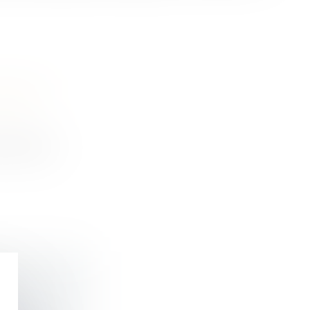
RANTIE
nt de son
 EN