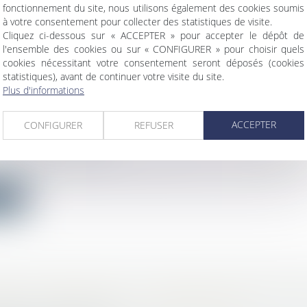
avail - Employeurs
fonctionnement du site, nous utilisons également des cookies soumis
 du Travail a actualisé ses questions-réponses et précisé
à votre consentement pour collecter des statistiques de visite.
Cliquez ci-dessous sur « ACCEPTER » pour accepter le dépôt de
ite
l'ensemble des cookies ou sur « CONFIGURER » pour choisir quels
cookies nécessitant votre consentement seront déposés (cookies
statistiques), avant de continuer votre visite du site.
Plus d'informations
ACCEPTER
CONFIGURER
REFUSER
FS DES CANTINES SCOLAIRES SONT-ILS ENC
c
/
Droit administratif
Les collectivités territoriales fixent leurs tarifs librement
ite
IMAT ET RÉSILIENCE » : PRINCIPALES INNOVA
SANT LE DROIT DE LA COPROPRIÉTÉ