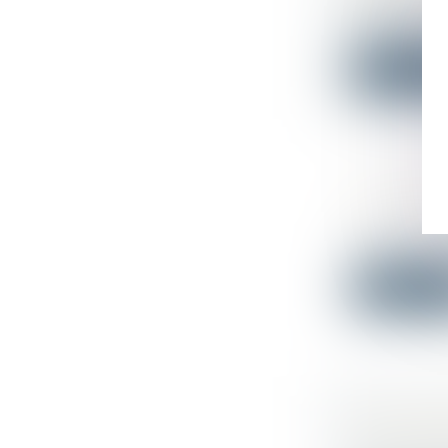
Droit du tr
Le Ministère
Lire la su
LES TARI
Droit publi
Oui et non. 
Lire la su
LOI « CL
INTÉRES