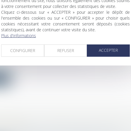
ite
fonctionnement du site, nous utilisons également des cookies soumis
à votre consentement pour collecter des statistiques de visite.
Cliquez ci-dessous sur « ACCEPTER » pour accepter le dépôt de
l'ensemble des cookies ou sur « CONFIGURER » pour choisir quels
cookies nécessitant votre consentement seront déposés (cookies
statistiques), avant de continuer votre visite du site.
Plus d'informations
 CADRE D’UNE PROCÉDURE NÉGOCIÉE, L’AU
UNE SANCTION DE 300 MILLIONS D’EUROS À
ACCEPTER
CONFIGURER
REFUSER
RE D’EDF, ET PLUSIEURS DE SES FILIALES
ercial
/
Droit de la concurrence
’une plainte d’Engie et de la réalisation d’opérations de 
ite
’ADOPTION : LES MODALITÉS DE RECOURS 
SOUPLIES