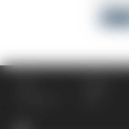
Droit du tr
La loi visan
Lire la su
Accueil
Le cabinet
L'équipe
Compétences
Actus
Honoraires
Rendez-vous privilège
Plan du site
Mentions légales
Articles