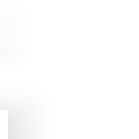
NT POUR
FAITS
si d'une
S SRU
ion,...