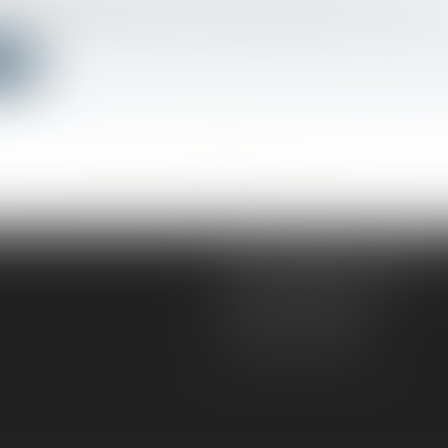
avail - Employeurs
/
Droit de la protection sociale
t à réformer l’adoption du 21 février 2022 (L. n° 2022-219, 2
ite
<<
<
...
398
399
400
401
402
403
404
...
>
>>
AD VICTORIAS AVOCATS
5, rue du Prieuré
31000 TOULOUSE
Tél :
05 61 52 23 42