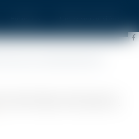
Honoraires
Rendez-vous privilège
E POUR LES COMMUNES SRU
iation, la décentralisation, la déconcentration et
 de l'action publique locale, baptisée plus
e