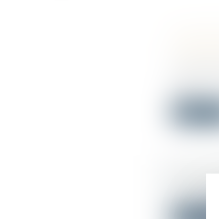
SALARIÉ 
FAUTE A
ANTÉRIE
Droit du tra
La demande 
part,...
Lire la su
LA LOI 
Droit publi
La loi du 21