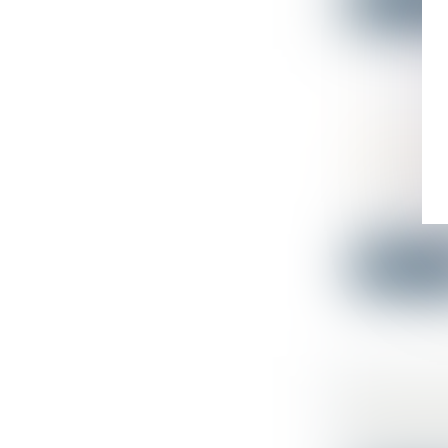
Lire la su
DANS LE
INFLIGE 
L’ENCONT
Droit comm
A la suite d
Lire la su
CONGÉ D
SONT AS