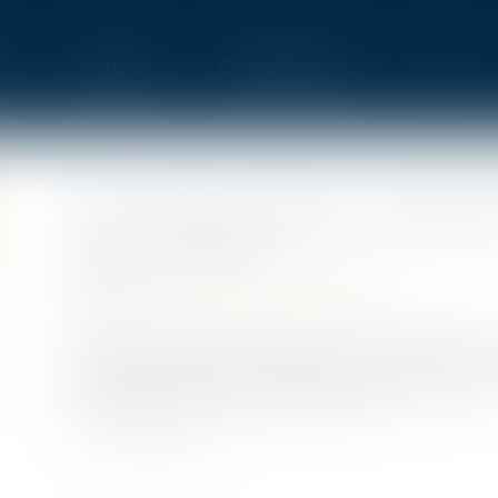
t
L'équipe
Compétences
Actus
LA LOI 3DS CHANGE LA DONN
Publié le :
04/03/2022
Droit public
/
Droit de l'urbanisme
Source :
www.editions-legislatives.fr
La loi du 21 février 2022 relative à la différenc
portant diverses mesures de simplification
simplement loi « 3DS », est publié...
Lire la suit