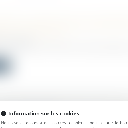
PROTÉGÉ : PRÉCISIONS SUR LE LICENCIEME
PRÈS LA PÉRIODE DE PROTECTION SUR DES 
URS À SON EXPIRATION
vail - Salariés
d'autorisation de licenciement n'est pas nécessaire 
ite
3DS CHANGE LA DONNE POUR LES COMMUNE
c
/
Droit de l'urbanisme
Information sur les cookies
 février 2022 relative à la différenciation, la décentralisat
Nous avons recours à des cookies techniques pour assurer le bon