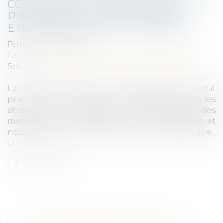
CONFORTANT LE RESPECT DES
PRINCIPES DE LA RÉPUBLIQUE A
ÉTÉ PROMULGUÉE ET PUBLIÉE
Publié le :
24/09/2021
Droit public
/
Droit de la commande publique
Source :
www.code-commande-publique.com
La Loi n° 2021-1109 du 24 août 2021 a pour objectif
principal de « lutter contre le séparatisme et les
atteintes à la citoyenneté » et met en place des
mesures dont le champs d’action est très large, et
notamment en matière de commande publique...
Lire la suite