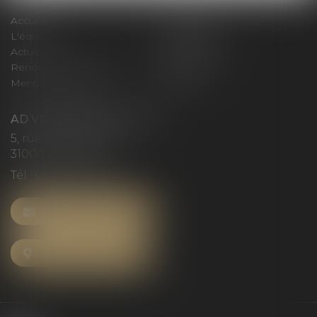
Accueil
Le cabinet
L'équipe
Compétences
Actus
Honoraires
Rendez-vous privilège
Plan du site
Mentions légales
Articles
AD VICTORIAS AVOCATS
5, rue du Prieuré
31000 TOULOUSE
Tél :
05 61 52 23 42
NOUS CONTACTER
NOUS LOCALISER