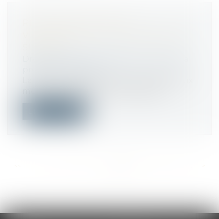
RETOUR DES AGENTS
VULNÉRABLES : LES CONSIGNES À
SUIVRE
Droit du travail - Employeurs
/
Droit de la
protection sociale
La DGCL a réactualisé sa note relative aux
modalités de prise en charge des a...
Lire la suite
<<
<
...
445
446
447
448
449
450
451
...
>
>>