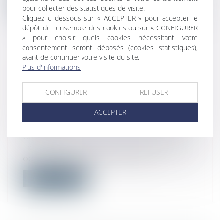
Lire la suite
pour collecter des statistiques de visite.
Cliquez ci-dessous sur « ACCEPTER » pour accepter le
dépôt de l'ensemble des cookies ou sur « CONFIGURER
» pour choisir quels cookies nécessitant votre
consentement seront déposés (cookies statistiques),
avant de continuer votre visite du site.
LA LOI N° 2021-1109 DU 24 AOÛT
Plus d'informations
2021 CONFORTANT LE RESPECT
DES PRINCIPES DE LA
CONFIGURER
REFUSER
RÉPUBLIQUE A ÉTÉ PROMULGUÉE
ACCEPTER
ET PUBLIÉE
Droit public
/
Droit de la commande
publique
La Loi n° 2021-1109 du 24 août 2021 a pour
objectif principal de « lutter con...
Lire la suite