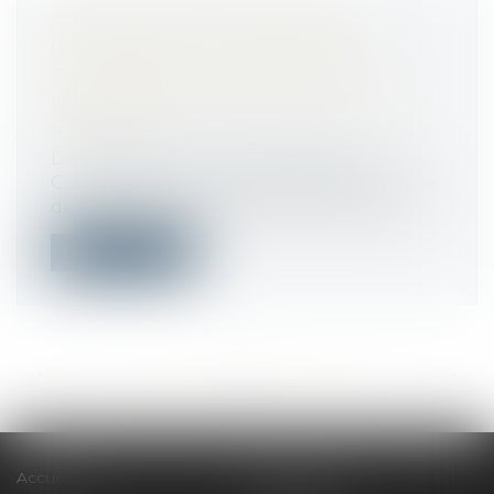
ASSOCIATION SYNDICALE ET
LOTISSEMENT : L'ABSENCE DE
TRANSFERT DE PROPRIÉTÉ
N'ENTRAÎNE PAS LA NULLITÉ DES
STATUTS !
Droit public
/
Droit de l'urbanisme
Conformément à l’article R.442-7 du Code
de l’urbanisme, toute demande de per...
Lire la suite
<<
<
...
63
64
65
66
67
68
69
...
>
>>
Accueil
Le cabinet