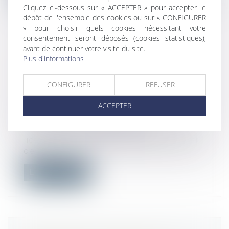
Cliquez ci-dessous sur « ACCEPTER » pour accepter le
dépôt de l'ensemble des cookies ou sur « CONFIGURER
» pour choisir quels cookies nécessitant votre
consentement seront déposés (cookies statistiques),
avant de continuer votre visite du site.
LICENCIEMENT : LE COMPTE À
Plus d'informations
REBOURS DÉMARRE LE
LENDEMAIN DE LA RÉCEPTION DE
CONFIGURER
REFUSER
LA LETTRE
ACCEPTER
Droit du travail - Salariés
/
Relation
individuelles au travail
En matière de contestation du
licenciement, le point de départ du délai
de pr...
Lire la suite