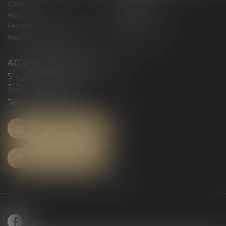
L'équipe
Compétences
Actus
Honoraires
Rendez-vous privilège
Plan du site
Mentions légales
Articles
AD VICTORIAS AVOCATS
5, rue du Prieuré
31000 TOULOUSE
Tél :
05 61 52 23 42
NOUS CONTACTER
NOUS LOCALISER