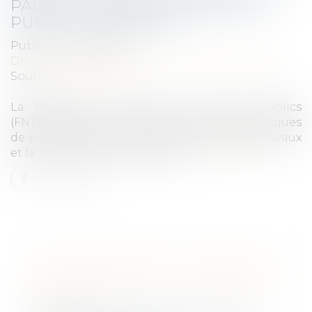
PAIEMENT DANS LES MARCHÉS
PUBLICS DE TRAVAUX
Publié le :
04/06/2025
Droit public
/
Droit de la commande publique
Source :
www.weka.fr
La Fédération nationale des travaux publics
(FNTP) a publié un guide sur les bonnes pratiques
de paiement dans les marchés publics de travaux
et la trésorerie des entreprises...
Lire la suite
UN MANQUEMENT À LA SÉCURITÉ
PEUT JUSTIFIER UN LICENCIEMENT
IMMÉDIAT