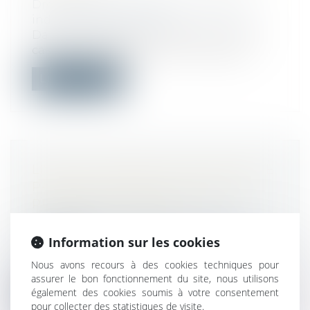
Droit du travail - Employeurs
/
Relation
individuelles au travail
Dans un arrêt du 21 mai 2025, la Cour de
cassation rappelle que le non-respec...
Lire la suite
LIVRET DE BONNES PRATIQUES DE
PAIEMENT DANS LES MARCHÉS
PUBLICS DE TRAVAUX
Droit public
/
Droit de la commande
publique
Information sur les cookies
La Fédération nationale des travaux
Nous avons recours à des cookies techniques pour
publics (FNTP) a publié un guide sur les...
assurer le bon fonctionnement du site, nous utilisons
également des cookies soumis à votre consentement
Lire la suite
pour collecter des statistiques de visite.