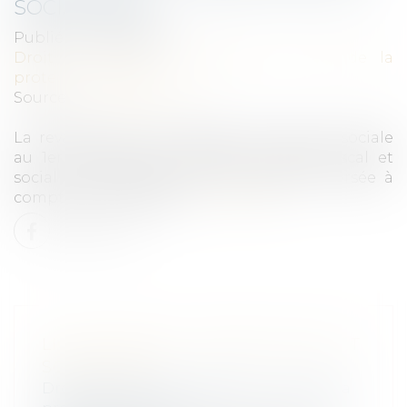
SOCIAL 2024
Publié le :
04/03/2024
Droit du travail - Employeurs
/
Droit de la
protection sociale
Source :
www.legisocial.fr
La revalorisation du plafond de sécurité sociale
au 1er janvier 2024, modifie le régime fiscal et
social de l’indemnité de licenciement versée à
compter de cette date...
Lire la suite
LICENCIEMENT : RÉGIME FISCAL ET
SOCIAL 2024
Droit du travail - Employeurs
/
Droit de la