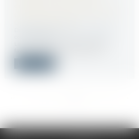
SURENDETTEMENT : RETOUR SUR
L’ENTRÉE EN VIGUEUR DE LA LOI
DU 14 FÉVRIER 2022
Droit de la consommation
/
Crédit à la
consommation
La loi n°2022-172 du 14 février 2022 en
faveur de l’activité professionnelle...
Lire la suite
<<
<
...
199
200
201
202
203
204
205
...
>
>>