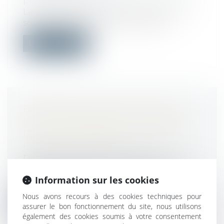
protection sociale
La revalorisation du plafond de sécurité
sociale au 1er janvier 2024, modifie...
Lire la suite
EXPROPRIATION POUR CAUSE
D’UTILITÉ PUBLIQUE : CADUCITÉ
DE LA DÉCLARATION D’APPEL ET
EXCÈS DE POUVOIR
Droit public
/
Droit de l'urbanisme
Dans le cadre de l’exercice d’un droit de
Information sur les cookies
préemption urbain, un litige sur le...
Nous avons recours à des cookies techniques pour
Lire la suite
assurer le bon fonctionnement du site, nous utilisons
également des cookies soumis à votre consentement