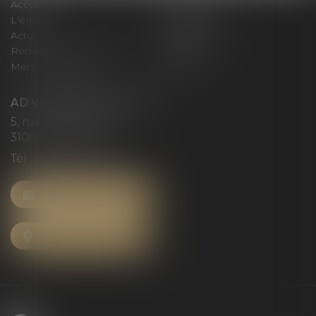
Accueil
Le cabinet
L'équipe
Compétences
Actus
Honoraires
Rendez-vous privilège
Plan du site
Mentions légales
Articles
AD VICTORIAS AVOCATS
5, rue du Prieuré
31000 TOULOUSE
Tél :
05 61 52 23 42
NOUS CONTACTER
NOUS LOCALISER