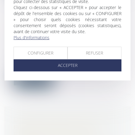
pour collecter des statistiques de visite.
Cliquez ci-dessous sur « ACCEPTER » pour accepter le
dépôt de l'ensemble des cookies ou sur « CONFIGURER
» pour choisir quels cookies nécessitant votre
DÉCLARATION DE L'INDEX
consentement seront déposés (cookies statistiques),
avant de continuer votre visite du site.
D'ÉGALITÉ PROFESSIONNELLE
Plus d'informations
AVANT LE 1ER MARS
Droit du travail - Employeurs
/
Relation
CONFIGURER
REFUSER
collectives au travail
D’ici le 1er mars 2024, toutes les
ACCEPTER
entreprises de 50 salariés et plus devront...
Lire la suite
LA PRISE EN COMPTE DES DETTES
PROFESSIONNELLES POUR
ÉVALUER LA SITUATION DE