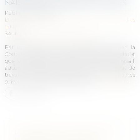
NAISSANCE : PRINCIPE ET LIMITES
Publié le :
10/10/2023
Droit du travail - Salariés
/
Relation individuelles
au travail
Source :
www.lemag-juridique.com
Par une décision du 27 septembre dernier, la
Cour de cassation rappelle de manière très claire,
que selon l’article L 1225-4-1 du Code du travail,
aucun employeur ne peut rompre le contrat de
travail d'un salarié pendant les dix semaines
suivant la naissance de son enfant...
Lire la suite
LA PORTÉE DE LA NOTIFICATION