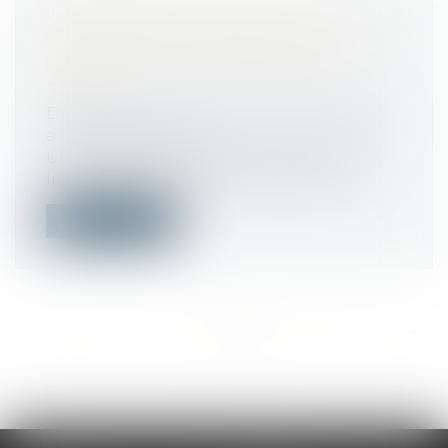
UNE TENTATIVE DE SUICIDE
SURVENUE EN RAISON DU TRAVAIL
CONSTITUE UN ACCIDENT DU
TRAVAIL
Droit du travail - Salariés
/
Responsabilité
accident du travail
Une tentative de suicide survenue sur le
lieu professionnel mais en dehors de...
Lire la suite
<<
<
...
241
242
243
244
245
246
247
...
>
>>