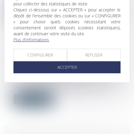
2023, la Direction générale du travail a...
pour collecter des statistiques de visite.
Cliquez ci-dessous sur « ACCEPTER » pour accepter le
Lire la suite
dépôt de l'ensemble des cookies ou sur « CONFIGURER
» pour choisir quels cookies nécessitant votre
consentement seront déposés (cookies statistiques),
avant de continuer votre visite du site.
Plus d'informations
LICENCIEMENT POSTÉRIEUR À UNE
CONFIGURER
REFUSER
NAISSANCE : PRINCIPE ET LIMITES
ACCEPTER
Droit du travail - Salariés
/
Relation
individuelles au travail
Par une décision du 27 septembre dernier,
la Cour de cassation rappelle de ma...
Lire la suite