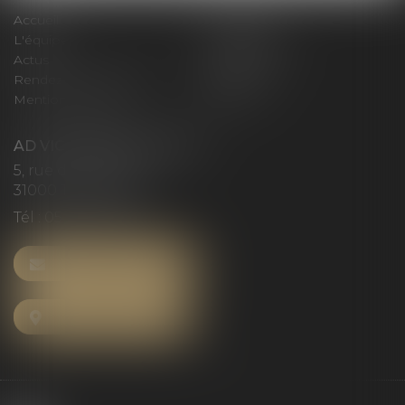
Accueil
Le cabinet
L'équipe
Compétences
Actus
Honoraires
Rendez-vous privilège
Plan du site
Mentions légales
Articles
AD VICTORIAS AVOCATS
5, rue du Prieuré
31000 TOULOUSE
Tél :
05 61 52 23 42
NOUS CONTACTER
NOUS LOCALISER