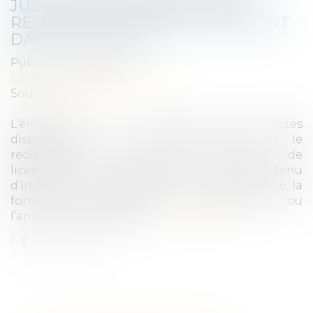
JUSQU’OÙ PERSONNALISER LA
RECHERCHE D’UN RECLASSEMENT
DANS LE GROUPE ?
Publié le :
28/04/2021
Droit du travail - Employeurs
Source :
www.efl.fr
L’employeur qui recherche des postes
disponibles au sein du groupe pour le
reclassement des salariés menacés de
licenciement économique n’est pas tenu
d’indiquer, dans ses lettres de recherche, l’âge, la
formation, l’expérience, la qualification ou
l’ancienneté des salariés...
Lire la suite