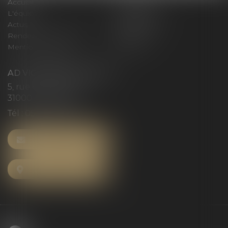
Accueil
Le cabinet
L'équipe
Compétences
Actus
Honoraires
Rendez-vous privilège
Plan du site
Mentions légales
Articles
AD VICTORIAS AVOCATS
5, rue du Prieuré
31000 TOULOUSE
Tél :
05 61 52 23 42
NOUS CONTACTER
NOUS LOCALISER