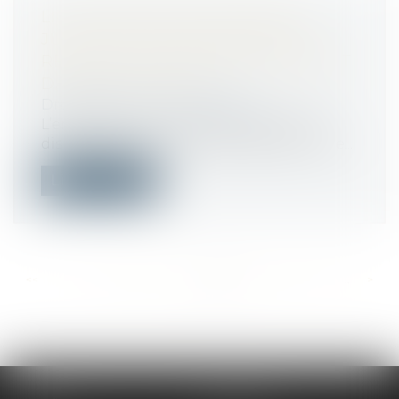
LICENCIEMENT ÉCONOMIQUE :
JUSQU’OÙ PERSONNALISER LA
RECHERCHE D’UN RECLASSEMENT
DANS LE GROUPE ?
Droit du travail - Employeurs
L’employeur qui recherche des postes
disponibles au sein du groupe pour le re...
Lire la suite
<<
<
...
485
486
487
488
489
490
491
...
>
>>