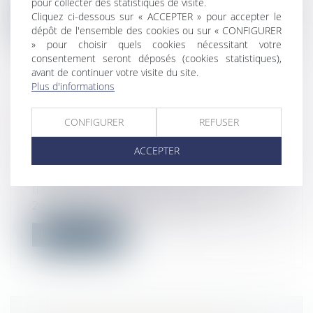
pour collecter des statistiques de visite.
Cliquez ci-dessous sur « ACCEPTER » pour accepter le
Lire la suite
dépôt de l'ensemble des cookies ou sur « CONFIGURER
» pour choisir quels cookies nécessitant votre
consentement seront déposés (cookies statistiques),
avant de continuer votre visite du site.
Plus d'informations
REDRESSEMENT URSSAF :
CONFIGURER
REFUSER
ABSENCE D’OBSERVATIONS ET
CHOSE JUGÉE
ACCEPTER
Droit du travail - Employeurs
/
Droit de la
protection sociale
Il résulte de la combinaison des articles L.
243-6 et L. 244-2 du Code de la...
Lire la suite