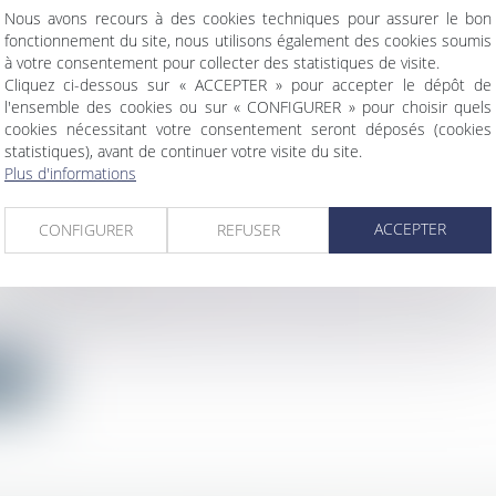
vail - Salariés
Nous avons recours à des cookies techniques pour assurer le bon
escrite la discrimination s’étant poursuivie tout au long
fonctionnement du site, nous utilisons également des cookies soumis
à votre consentement pour collecter des statistiques de visite.
Cliquez ci-dessous sur « ACCEPTER » pour accepter le dépôt de
ite
l'ensemble des cookies ou sur « CONFIGURER » pour choisir quels
cookies nécessitant votre consentement seront déposés (cookies
statistiques), avant de continuer votre visite du site.
Plus d'informations
ACCEPTER
E SANITAIRE AU TRAVAIL : LES ÉVOLUTION
CONFIGURER
REFUSER
NER ET LE TÉLÉTRAVAIL
vail - Salariés
re à la recrudescence de la circulation du virus, le p
ite