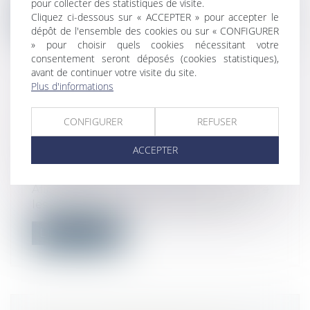
pour collecter des statistiques de visite.
Cliquez ci-dessous sur « ACCEPTER » pour accepter le
Lire la suite
dépôt de l'ensemble des cookies ou sur « CONFIGURER
» pour choisir quels cookies nécessitant votre
consentement seront déposés (cookies statistiques),
avant de continuer votre visite du site.
Plus d'informations
VENTE À DISTANCE DE LIVRES :
CONFIGURER
REFUSER
VERS UN TARIF PLANCHER DES
FRAIS DE LIVRAISON
ACCEPTER
Droit commercial
/
Droit de la
concurrence
Afin d’instaurer davantage d’équité entre
les plateformes de vente en ligne e...
Lire la suite