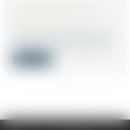
CCMI : PAS DE DÉMOLITION-
RECONSTRUCTION EN L’ABSENCE
DE GRAVITÉ DES NON-
CONFORMITÉS CONSTATÉES
Droit immobilier
/
Droit de la construction
En cas de non-respect des stipulations du
CCMI et de non-conformités, la dema...
Lire la suite
<<
<
...
408
409
410
411
412
413
414
...
>
>>