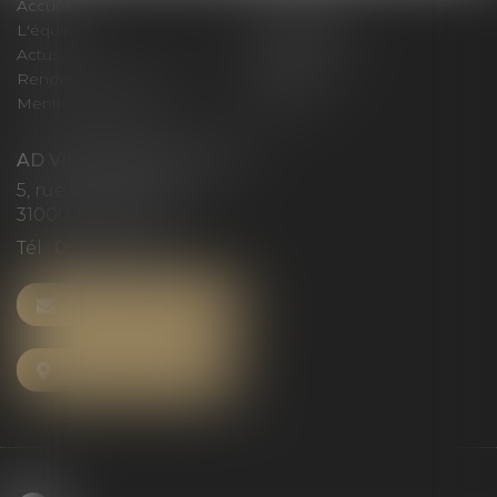
Accueil
Le cabinet
L'équipe
Compétences
Actus
Honoraires
Rendez-vous privilège
Plan du site
Mentions légales
Articles
AD VICTORIAS AVOCATS
5, rue du Prieuré
31000 TOULOUSE
Tél :
05 61 52 23 42
NOUS CONTACTER
NOUS LOCALISER