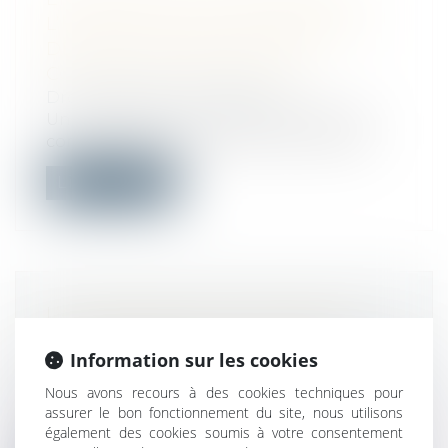
L’ENTREPRISE EST RESPONSABLE
DES FAITS D’OBSTRUCTION
COMMIS PAR UN SALARIÉ
Droit du travail - Employeurs
Un fait d’obstruction à une enquête de
concurrence ou à l’instruction commis...
Lire la suite
L’AUTORISATION DE DÉJEUNER
À SON BUREAU PROLONGÉE
Information sur les cookies
JUSQU’EN AVRIL
Droit du travail - Salariés
Nous avons recours à des cookies techniques pour
La pratique était déjà entrée dans les
assurer le bon fonctionnement du site, nous utilisons
habitudes des salariés depuis le début...
également des cookies soumis à votre consentement