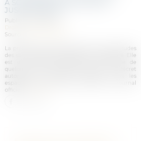
À SON BUREAU PROLONGÉE
JUSQU’EN AVRIL
Publié le :
01/02/2022
Droit du travail - Salariés
Source :
www.lemonde.fr
La pratique était déjà entrée dans les habitudes
des salariés depuis le début de la pandémie. Elle
est de nouveau officiellement prolongée de
quelques mois. Mercredi 26 janvier, un décret
autorisant les salariés à déjeuner dans les
espaces dévolus au travail est paru au Journal
officiel...
Lire la suite
ENQUÊTES DE CONCURRENCE :