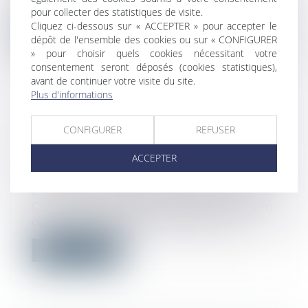
fractionné, ce fractionnement lui p...
pour collecter des statistiques de visite.
Cliquez ci-dessous sur « ACCEPTER » pour accepter le
Lire la suite
dépôt de l'ensemble des cookies ou sur « CONFIGURER
» pour choisir quels cookies nécessitant votre
consentement seront déposés (cookies statistiques),
avant de continuer votre visite du site.
Plus d'informations
LA MODIFICATION D’UNE
CONFIGURER
REFUSER
RELATION ÉTABLIE NE VAUT
RUPTURE QUE SI ELLE EST
ACCEPTER
SUBSTANTIELLE : ILLUSTRATION
Droit commercial
/
Droit de la distribution
Constitue une rupture brutale de relation
commerciale établie le fait d’impos...
Lire la suite