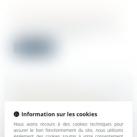
COVID ET PERTE DE LA CHOSE
LOUÉE : PREMIER ARRÊT AU FOND
Droit commercial
/
Baux commerciaux
La cour d’appel de Versailles écarte le jeu
de l’article 1722 du code civil,...
Lire la suite
CONGÉS PAYÉS ET
FRACTIONNEMENT DU CONGÉ
PRINCIPAL : LE SALARIÉ NE PEUT
PAS RENONCER À SES DROITS
Information sur les cookies
DANS SON CONTRAT DE TRAVAIL
Nous avons recours à des cookies techniques pour
Droit du travail - Salariés
assurer le bon fonctionnement du site, nous utilisons
Lorsque le congé principal du salarié est
également des cookies soumis à votre consentement