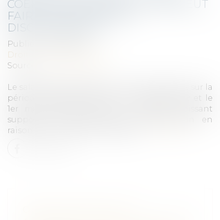
COEFFICIENT DURANT 22 ANS PEUT
FAIRE SUPPOSER UNE
DISCRIMINATION
Publié le :
18/05/2021
Droit du travail - Salariés
Source :
www.legisocial.fr
Le salarié ayant stagné au même coefficient sur la
période comprise entre le 1er octobre 1979 et le
1er mars 2001, constitue un élément laissant
supposer l'existence d'une discrimination en
raison de son origine étrangère...
Lire la suite
OBLIGATION POUR LES