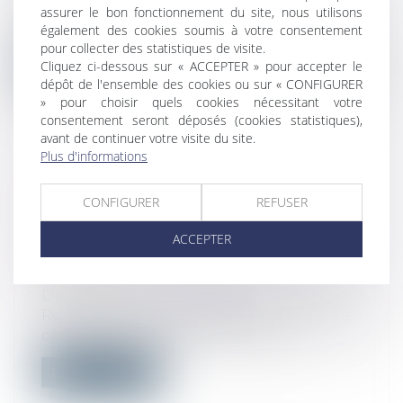
Le 3 mai 2021 a marqué la première étape
assurer le bon fonctionnement du site, nous utilisons
du déconfinement dans tous les dépa...
également des cookies soumis à votre consentement
pour collecter des statistiques de visite.
Cliquez ci-dessous sur « ACCEPTER » pour accepter le
Lire la suite
dépôt de l'ensemble des cookies ou sur « CONFIGURER
» pour choisir quels cookies nécessitant votre
consentement seront déposés (cookies statistiques),
avant de continuer votre visite du site.
Plus d'informations
ACCIDENT DU TRAVAIL - MALADIE
CONFIGURER
REFUSER
PROFESSIONNELLE : 5 ANS POUR
CONTESTER L’OPPOSABILITÉ
ACCEPTER
D’UNE DÉCISION DE PRISE EN
CHARGE
Droit du travail - Employeurs
Revenant sur sa jurisprudence, la Cour de
cassation décide que l’action de l’...
Lire la suite