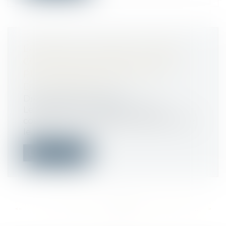
LAISSER UN SALARIÉ AU MÊME
COEFFICIENT DURANT 22 ANS
PEUT FAIRE SUPPOSER UNE
DISCRIMINATION
Droit du travail - Salariés
Le salarié ayant stagné au même
coefficient sur la période comprise entre
le...
Lire la suite
<<
<
...
479
480
481
482
483
484
485
...
>