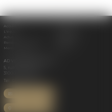
>>
Accueil
Le cabinet
L'équipe
Compétences
Actus
Honoraires
Rendez-vous privilège
Plan du site
Mentions légales
Articles
AD VICTORIAS AVOCATS
5, rue du Prieuré
31000 TOULOUSE
Tél :
05 61 52 23 42
NOUS CONTACTER
NOUS LOCALISER