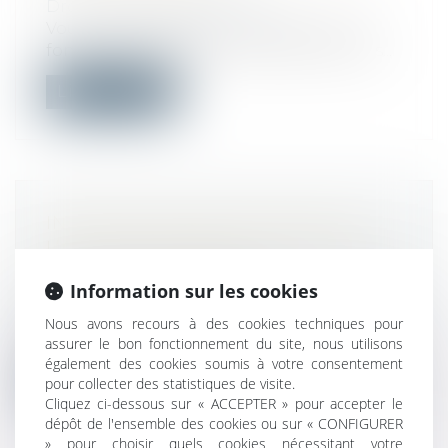
Droit de la consommation
Vous venez d'acheter un produit qui ne
fonctionne pas au moment de son utilis...
Lire la suite
INTERDICTION DE RECOURIR À
L’ACTIVITÉ PARTIELLE EN RAISON
DU PASS SANITAIRE
Information sur les cookies
Droit du travail - Employeurs
Le Ministère du Travail a actualisé ses
Nous avons recours à des cookies techniques pour
questions-réponses et précisé qu’il e...
assurer le bon fonctionnement du site, nous utilisons
également des cookies soumis à votre consentement
Lire la suite
pour collecter des statistiques de visite.
Cliquez ci-dessous sur « ACCEPTER » pour accepter le
dépôt de l'ensemble des cookies ou sur « CONFIGURER
» pour choisir quels cookies nécessitant votre