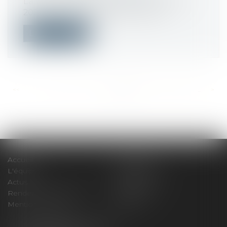
La loi « Climat et résilience » du 22 août
2021 tend, par diverses mesures d’...
Lire la suite
<<
<
...
444
445
446
447
448
449
450
...
>
>>
Accueil
Le cabinet
L'équipe
Compétences
Actus
Honoraires
Rendez-vous privilège
Plan du site
Mentions légales
Articles