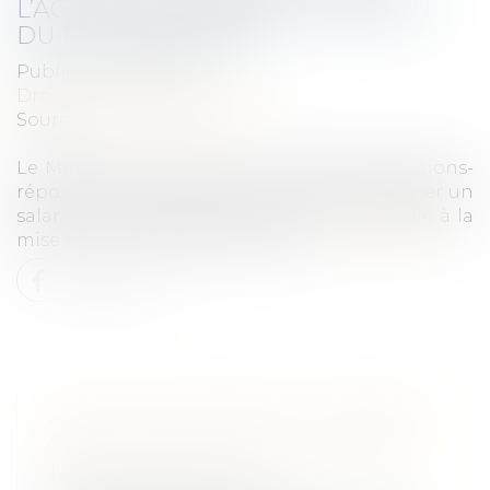
L’ACTIVITÉ PARTIELLE EN RAISON
DU PASS SANITAIRE
Publié le :
29/09/2021
Droit du travail - Employeurs
Source :
www.legisocial.fr
Le Ministère du Travail a actualisé ses questions-
réponses et précisé qu’il est interdit de placer un
salarié en activité partielle pour un motif lié à la
mise en œuvre du pass sanitaire...
Lire la suite
ACHAT D'UN PRODUIT : COMMENT
S'APPLIQUE LA GARANTIE LÉGALE
DE CONFORMITÉ ?