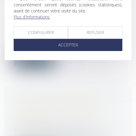
consentement seront déposés (cookies statistiques),
avant de continuer votre visite du site.
Plus d'informations
LES TARIFS DES CANTINES
SCOLAIRES SONT-ILS ENCADRÉS ?
CONFIGURER
REFUSER
Droit public
/
Droit administratif
Oui et non. Les collectivités territoriales
ACCEPTER
fixent leurs tarifs librement, le...
Lire la suite
LOI « CLIMAT ET RÉSILIENCE » :
PRINCIPALES INNOVATIONS
INTÉRESSANT LE DROIT DE LA
COPROPRIÉTÉ
Droit immobilier
/
Copropriété