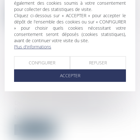
et d’un rapport d’enquête transm...
également des cookies soumis à votre consentement
pour collecter des statistiques de visite.
Cliquez ci-dessous sur « ACCEPTER » pour accepter le
Lire la suite
dépôt de l'ensemble des cookies ou sur « CONFIGURER
» pour choisir quels cookies nécessitant votre
consentement seront déposés (cookies statistiques),
avant de continuer votre visite du site.
Plus d'informations
L'INSTALLATION DE COLLECTEURS
CONFIGURER
REFUSER
D'ORDURES MÉNAGÈRES
ENTERRÉS DOIT-ELLE ÊTRE
ACCEPTER
PRÉCÉDÉE D'UNE AUTORISATION
D'OCCUPER LE DOMAINE PUBLIC
ROUTIER COMMUNAL ?
Droit public
/
Droit administratif
Réponse du ministère de la Cohésion des
territoires et des relations avec les...
Lire la suite