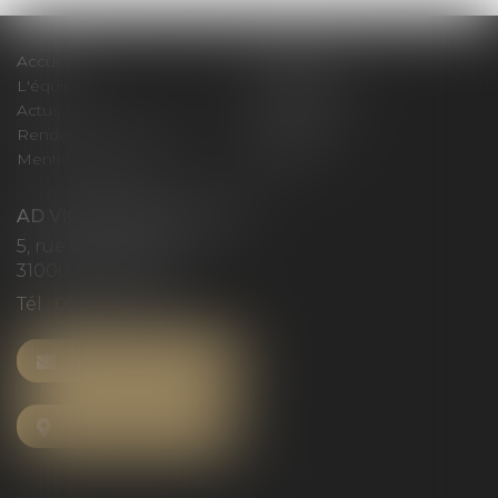
Accueil
Le cabinet
L'équipe
Compétences
Actus
Honoraires
Rendez-vous privilège
Plan du site
Mentions légales
Articles
AD VICTORIAS AVOCATS
5, rue du Prieuré
31000 TOULOUSE
Tél :
05 61 52 23 42
NOUS CONTACTER
NOUS LOCALISER