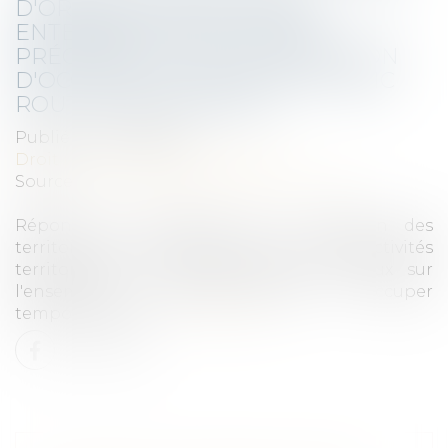
D'ORDURES MÉNAGÈRES
ENTERRÉS DOIT-ELLE ÊTRE
PRÉCÉDÉE D'UNE AUTORISATION
D'OCCUPER LE DOMAINE PUBLIC
ROUTIER COMMUNAL ?
Publié le :
24/03/2022
Droit public
/
Droit administratif
Source :
www.lagazettedescommunes.com
Réponse du ministère de la Cohésion des
territoires et des relations avec les collectivités
territoriales : Pour effectuer des travaux sur
l'ensemble du réseau public ou occuper
temporairement ...
Lire la suite