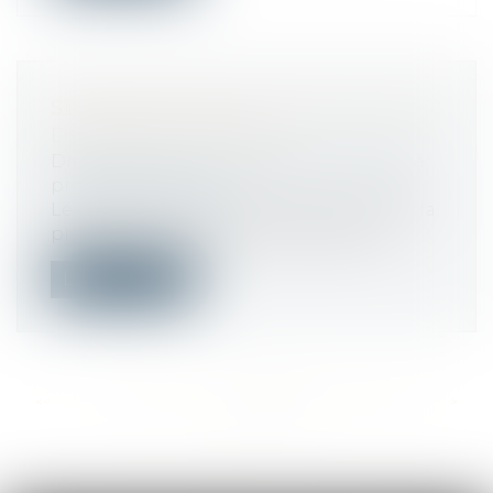
SÉCURITÉ SOCIALE : DES AUTEURS
DÉSORMAIS DÉMUNIS
Droit du travail - Employeurs
/
Droit de la
protection sociale
Le gouvernement a diminué par décret la
protection sociale des artistes-auteu...
Lire la suite
<<
<
...
394
395
396
397
398
399
400
...
>
>>