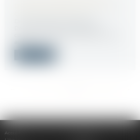
DOIVENT RÉPARER LE PRÉJUDICE
CAUSÉ PAR L’UN D’EUX
Droit immobilier
/
Copropriété
Des copropriétaires peuvent être
condamnés à réparer le préjudice causé
aux t...
Lire la suite
<<
<
...
374
375
376
377
378
379
380
...
>
>>
Accueil
Le cabinet
L'équipe
Compétences