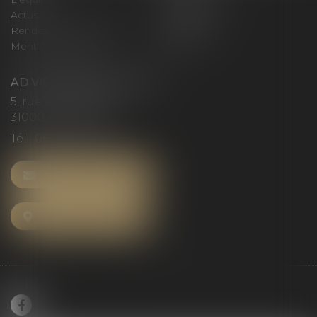
Actus
Honoraires
Rendez-vous privilège
Plan du site
Mentions légales
Articles
AD VICTORIAS AVOCATS
5, rue du Prieuré
31000 TOULOUSE
Tél :
05 61 52 23 42
NOUS CONTACTER
NOUS LOCALISER