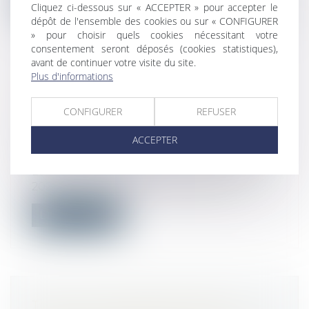
Cliquez ci-dessous sur « ACCEPTER » pour accepter le
dépôt de l'ensemble des cookies ou sur « CONFIGURER
» pour choisir quels cookies nécessitant votre
consentement seront déposés (cookies statistiques),
avant de continuer votre visite du site.
Plus d'informations
CERTIFICATION DES COMPTES 2021
DU RÉGIME GÉNÉRAL DE
CONFIGURER
REFUSER
SÉCURITÉ SOCIALE ET DU CPSTI
ACCEPTER
Droit du travail - Employeurs
/
Droit de la
protection sociale
La Cour certifie avec réserve les comptes
2021 des cinq branches de prestatio...
Lire la suite
TOUS LES COPROPRIÉTAIRES