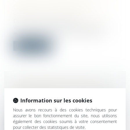
ÉTENDU À DE NOUVEAUX
PRODUITS À L'AUTOMNE 2022
Droit de la consommation
Vous regrettez de ne pas disposer d'une
meilleure information sur la durabili...
Lire la suite
PAS DE RÉCEPTION PARTIELLE
POUR UNE PARTIE D’UN OUVRAGE
INACHEVÉ
Information sur les cookies
Droit immobilier
/
Droit de la construction
Nous avons recours à des cookies techniques pour
Une réception partielle, même constatée
assurer le bon fonctionnement du site, nous utilisons
par écrit, ne vaut pas réception au s...
également des cookies soumis à votre consentement
pour collecter des statistiques de visite.
Lire la suite