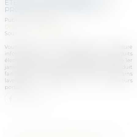
ÉTENDU À DE NOUVEAUX
PRODUITS À L'AUTOMNE 2022
Publié le :
02/06/2022
Droit de la consommation
Source :
www.service-public.fr
Vous regrettez de ne pas disposer d'une meilleure
information sur la durabilité des produits
électroménagers que vous achetez ? Depuis le 1er
janvier 2021, le caractère réparable d'un produit
fait l'objet d'un indice, notamment pour certains
lave-linge, les téléviseurs et les ordinateurs
portables...
Lire la suite
L'INDICE DE RÉPARABILITÉ SERA