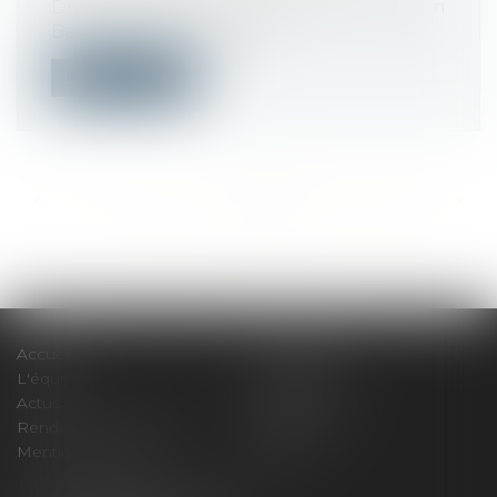
Droit immobilier
/
Droit de la construction
Base 100 en janvier 2010...
Lire la suite
<<
<
...
474
475
476
477
478
479
480
...
>
>>
Accueil
Le cabinet
L'équipe
Compétences
Actus
Honoraires
Rendez-vous privilège
Plan du site
Mentions légales
Articles