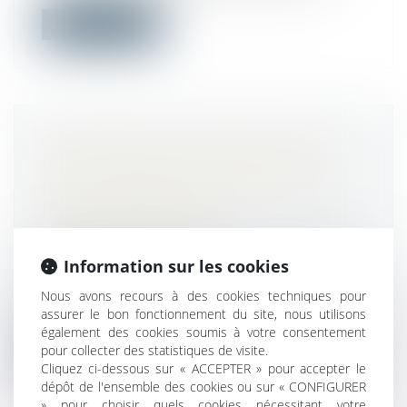
Lire la suite
CONTRIBUTION PATRONALE SUR
DES ATTRIBUTIONS GRATUITES
D'ACTIONS INDUE : QUEL DÉLAI
POUR DEMANDER LE
REMBOURSEMENT ?
Droit du travail - Employeurs
/
Droit de la
Information sur les cookies
protection sociale
Nous avons recours à des cookies techniques pour
Dans un avis sollicité par un tribunal
assurer le bon fonctionnement du site, nous utilisons
judiciaire, la Cour de cassation estim...
également des cookies soumis à votre consentement
pour collecter des statistiques de visite.
Lire la suite
Cliquez ci-dessous sur « ACCEPTER » pour accepter le
dépôt de l'ensemble des cookies ou sur « CONFIGURER
» pour choisir quels cookies nécessitant votre