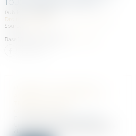
TOUS CORPS D'ÉTAT (BT 01)
Publié le :
02/06/2021
Droit immobilier
/
Droit de la construction
Source :
www.efl.fr
Base 100 en janvier 2010...
Lire la suite
URBANISME : PAS DE DROIT
ACQUIS AU CLASSEMENT D’UN
TERRAIN EN ZONE
CONSTRUCTIBLE
Droit public
/
Droit de l'urbanisme
Un propriétaire a attaqué la décision de
classement de son terrain en zone N,...