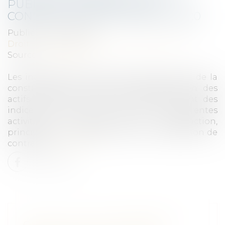
PUBLICS ET DIVERS DE LA
CONSTRUCTION EN JANVIER 2020
Publié le :
29/04/2020
Droit immobilier
/
Droit de la construction
Source :
www.insee.fr
Les index bâtiment, travaux publics, divers de la
construction et l’indice de réactualisation des
actifs matériels dans la construction sont des
indices de coût de production des différentes
activités du secteur de la construction,
principalement utilisés à des fins d'indexation de
contrats...
Lire la suite
QU’EST-CE QU’UN ENSEMBLE