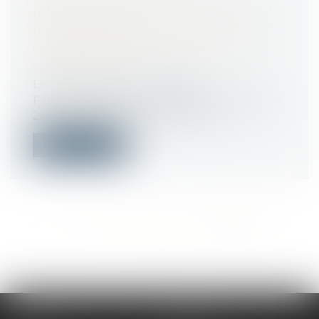
DES ÉLECTIONS
PROFESSIONNELLES ÉTAIENT EN
COURS OU DEVAIENT ÊTRE
ORGANISÉES ?
Droit du travail - Employeurs
Prise en application de l’article 11 de la loi
2020-290 du 23 mars 2020 d’urg...
Lire la suite
<<
<
...
585
586
587
588
589
590
591
>
>>