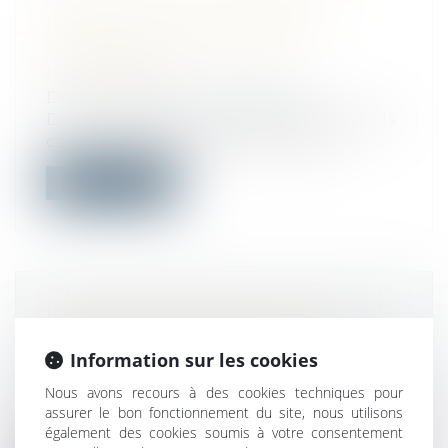
IMMOBILIER AVEC PARTIES
COMMUNES À TOUS LES
IMMEUBLES ?
Droit immobilier
/
Copropriété
Deux sociétés sont propriétaires de fonds
contigus sur lesquels sont construi...
Lire la suite
LES INDEX BÂTIMENT, TRAVAUX
PUBLICS ET DIVERS DE LA
Information sur les cookies
CONSTRUCTION EN JANVIER 2020
Droit immobilier
/
Droit de la construction
Nous avons recours à des cookies techniques pour
Les index bâtiment, travaux publics, divers
assurer le bon fonctionnement du site, nous utilisons
de la construction et l’indice de...
également des cookies soumis à votre consentement