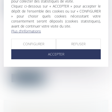
pour collecter des statistiques de visite.
Cliquez ci-dessous sur « ACCEPTER » pour accepter le
Lire la suite
dépôt de l'ensemble des cookies ou sur « CONFIGURER
» pour choisir quels cookies nécessitant votre
consentement seront déposés (cookies statistiques),
avant de continuer votre visite du site.
Plus d'informations
COVID-19 : L'EMPLOYEUR A-T-IL LE
CONFIGURER
REFUSER
DROIT DE TESTER SES SALARIÉS ?
Droit du travail - Salariés
ACCEPTER
Le 31 mars, NG Biotech a lancé son
premier test de diagnostic rapide du
Covid...
Lire la suite
COVID-19 : QUE SE PASSE-T-IL SI