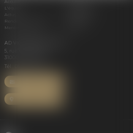
Accueil
Le cabinet
L'équipe
Compétences
Actus
Honoraires
Rendez-vous privilège
Plan du site
Mentions légales
Articles
AD VICTORIAS AVOCATS
5, rue du Prieuré
31000 TOULOUSE
Tél :
05 61 52 23 42
NOUS CONTACTER
NOUS LOCALISER