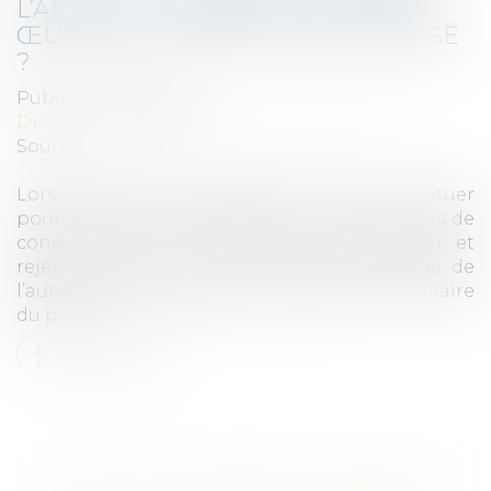
L’ARTICLE L 600-5-1 A ÉTÉ MIS EN
ŒUVRE ET LE PERMIS RÉGULARISÉ
?
Publié le :
29/07/2021
Droit immobilier
/
Droit de la construction
Source :
www.efl.fr
Lorsque le juge administratif a sursis à statuer
pour permettre la régularisation d’un permis de
construire, puis constaté la régularisation et
rejeté le recours, il ne met pas à la charge de
l’auteur du recours les frais exposés par le titulaire
du permis...
Lire la suite