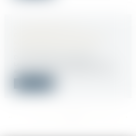
LOT TRANSITOIRE : LA
COPROPRIÉTÉ A 3 ANS POUR
METTRE SON RÈGLEMENT EN
CONFORMITÉ AVEC LA LOI
Droit immobilier
/
Copropriété
Les syndicats des copropriétaires ont 3
ans pour mettre leur règlement de cop...
Lire la suite
<<
<
...
458
459
460
461
462
463
464
...
>
>>