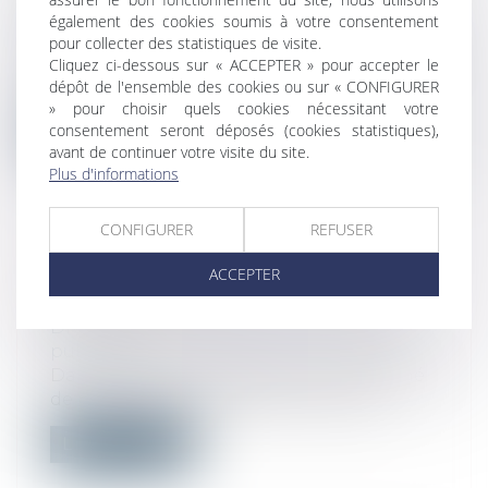
protection sociale
également des cookies soumis à votre consentement
Il y a quelques temps, nous
pour collecter des statistiques de visite.
communiquions une réponse des services
Cliquez ci-dessous sur « ACCEPTER » pour accepter le
dépôt de l'ensemble des cookies ou sur « CONFIGURER
de l’URSSA...
» pour choisir quels cookies nécessitant votre
consentement seront déposés (cookies statistiques),
Lire la suite
avant de continuer votre visite du site.
Plus d'informations
CONFIGURER
REFUSER
RÉSILIATION POUR FAUTE ET
ACCEPTER
INDEMNISATION
Droit public
/
Droit de la commande
publique
Dans le cadre de l’exécution d’un marché
de maintenance, l’acheteur a résilié...
Lire la suite