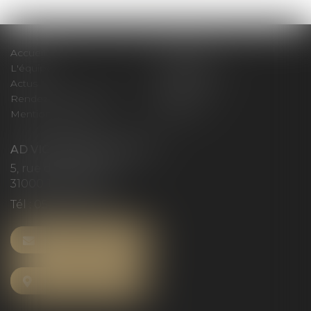
Accueil
Le cabinet
L'équipe
Compétences
Actus
Honoraires
Rendez-vous privilège
Plan du site
Mentions légales
Articles
AD VICTORIAS AVOCATS
5, rue du Prieuré
31000 TOULOUSE
Tél :
05 61 52 23 42
NOUS CONTACTER
NOUS LOCALISER