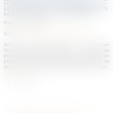
D’ÉCHANGES DE DOCUMENTS AVEC
LES AVOCATS ET L'ADMINISTRATION
MIS EN PLACE PAR L'AUTORITÉ
Publié le :
24/06/2021
Droit commercial
/
Droit de la concurrence
Source :
www.autoritedelaconcurrence.fr
Afin de simplifier, accélérer et sécuriser
l’ensemble des échanges en matière de
procédure, l’Autorité de la concurrence met en
place une plateforme d’échanges sécurisés de
documents électroniques, dénommée Hermès...
Lire la suite