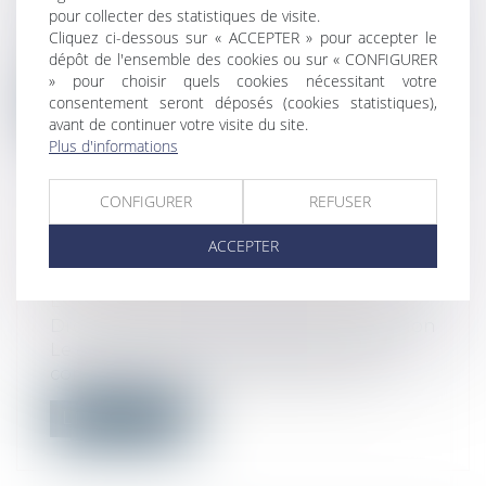
protection sociale
pour collecter des statistiques de visite.
Le dispositif de recherche des chaînes de
Cliquez ci-dessous sur « ACCEPTER » pour accepter le
dépôt de l'ensemble des cookies ou sur « CONFIGURER
contamination, appelé contact traci...
» pour choisir quels cookies nécessitant votre
consentement seront déposés (cookies statistiques),
Lire la suite
avant de continuer votre visite du site.
Plus d'informations
CONFIGURER
REFUSER
CONSTRUCTION : LE DÉLAI DE
ACCEPTER
L’ARTICLE 1792-4-3 DU CODE CIVIL
EST UN DÉLAI DE FORCLUSION
Droit immobilier
/
Droit de la construction
Le délai de dix ans pour agir contre les
constructeurs sur le fondement de l’...
Lire la suite