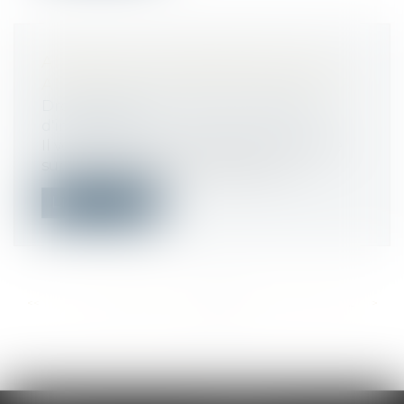
ANNONCES IMMOBILIÈRES, DES
AMENDES POUR MAUVAIS ÉLÈVES
Droit immobilier
/
Cession et gestion
d'immeuble
Il vous arrive peut être de faire l’impasse
sur des informations obligatoires...
Lire la suite
<<
<
...
468
469
470
471
472
473
474
...
>
>>