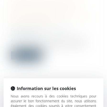
HERMÈS : UN NOUVEL OUTIL
D’ÉCHANGES DE DOCUMENTS
AVEC LES AVOCATS ET
L'ADMINISTRATION MIS EN PLACE
PAR L'AUTORITÉ
Droit commercial
/
Droit de la
concurrence
Afin de simplifier, accélérer et sécuriser
l’ensemble des échanges en matière...
Lire la suite
COVID-19 : GÉNÉRALISATION DU
Information sur les cookies
RÉTROTRACING DANS TOUTE LA
Nous avons recours à des cookies techniques pour
FRANCE DÉBUT JUILLET
assurer le bon fonctionnement du site, nous utilisons
Droit du travail - Employeurs
/
Droit de la
également des cookies soumis à votre consentement