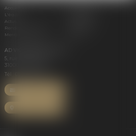
Accueil
Le cabinet
L'équipe
Compétences
Actus
Honoraires
Rendez-vous privilège
Plan du site
Mentions légales
Articles
AD VICTORIAS AVOCATS
5, rue du Prieuré
31000 TOULOUSE
Tél :
05 61 52 23 42
NOUS CONTACTER
NOUS LOCALISER