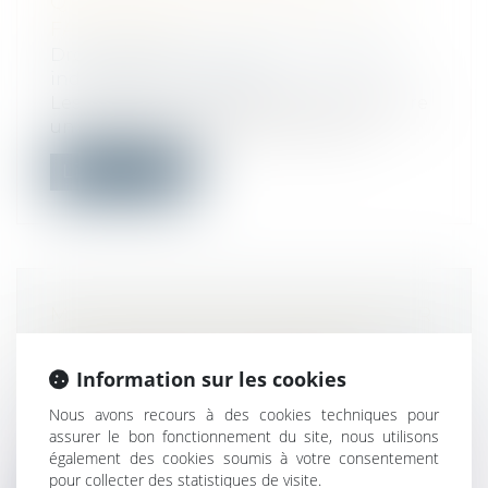
QUELLES CONSÉQUENCES SI ON
FAIT GRÈVE ?
Droit du travail - Employeurs
/
Relation
individuelles au travail
Les salariés ont la possibilité de rejoindre
un mouvement de grève nationale....
Lire la suite
MISE EN DEMEURE D'UN BAILLEUR
COMMERCIAL PAR ARRÊTÉ DE
PÉRIL GRAVE ET IMMINENT
Information sur les cookies
CONCERNANT LE LOCAL LOUÉ
Nous avons recours à des cookies techniques pour
Droit commercial
/
Baux commerciaux
assurer le bon fonctionnement du site, nous utilisons
Un arrêté de péril grave et imminent
également des cookies soumis à votre consentement
ayant mis des bailleurs en demeure de pr...
pour collecter des statistiques de visite.