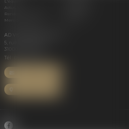
L'équipe
Compétences
Actus
Honoraires
Rendez-vous privilège
Plan du site
Mentions légales
Articles
AD VICTORIAS AVOCATS
5, rue du Prieuré
31000 TOULOUSE
Tél :
05 61 52 23 42
NOUS CONTACTER
NOUS LOCALISER