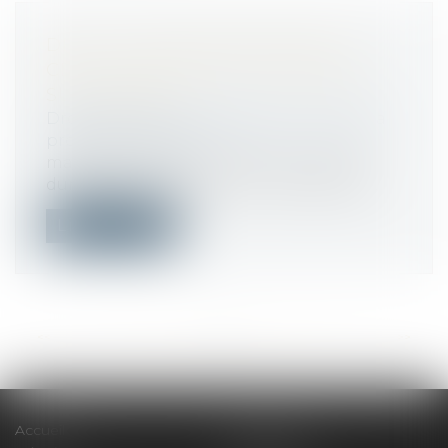
DEUX CDI REFUSÉS APRÈS UN
CDD = ALLOCATIONS CHÔMAGE
SUPPRIMÉES !
Droit du travail - Employeurs
/
Droit de la
protection sociale
mage les salariés recrutés en contrat à
durée déterminée qui, sur une période...
Lire la suite
<<
<
...
33
34
35
36
37
38
39
...
>
>>
Accueil
Le cabinet