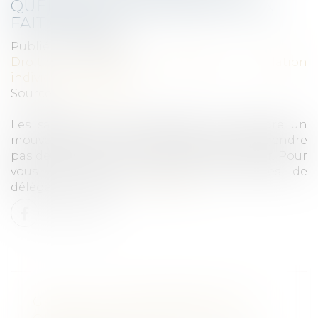
QUELLES CONSÉQUENCES SI ON
FAIT GRÈVE ?
Publié le :
10/09/2025
Droit du travail - Employeurs
/
Relation
individuelles au travail
Source :
www.qiiro.eu
Les salariés ont la possibilité de rejoindre un
mouvement de grève nationale. Cela n’engendre
pas de sanction mais à un impact financier. Pour
vous les élus, la question des heures de
délégation se pose...
Lire la suite
GRÈVES DE SEPTEMBRE 2025 :