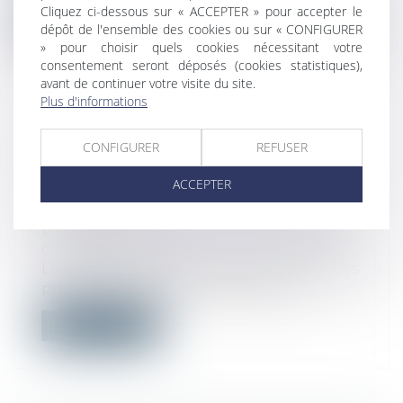
Cliquez ci-dessous sur « ACCEPTER » pour accepter le
Lire la suite
dépôt de l'ensemble des cookies ou sur « CONFIGURER
» pour choisir quels cookies nécessitant votre
consentement seront déposés (cookies statistiques),
avant de continuer votre visite du site.
Plus d'informations
NOUVELLE NOMENCLATURE DES
CONFIGURER
REFUSER
PRIX DE VENTE AU DÉTAIL DES
ACCEPTER
TABACS MANUFACTURÉS EN
FRANCE !
Droit de la consommation
/
Pratiques
commerciales
Le présent arrêté fixe la nomenclature des
prix de vente au détail des tabacs...
Lire la suite