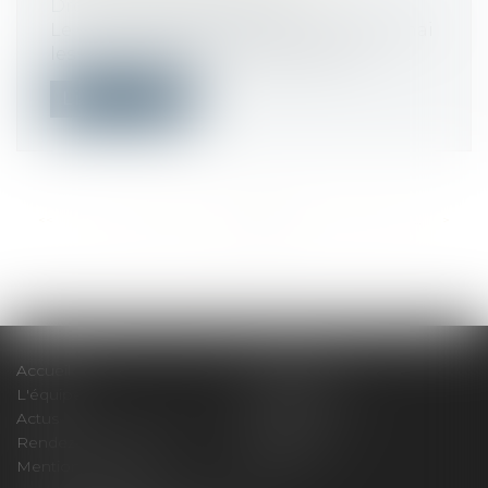
Droit de la consommation
Le Conseil d'État a retoqué vendredi 6 mai
les syndicats d'EDF et confirmé en...
Lire la suite
<<
<
...
367
368
369
370
371
372
373
...
>
>>
Accueil
Le cabinet
L'équipe
Compétences
Actus
Honoraires
Rendez-vous privilège
Plan du site
Mentions légales
Articles