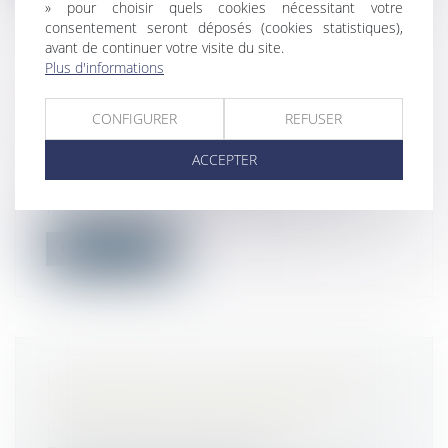
» pour choisir quels cookies nécessitant votre
consentement seront déposés (cookies statistiques),
avant de continuer votre visite du site.
Plus d'informations
GESTION DES VAGUES DE
CHALEUR : LES OBLIGATIONS DE
CONFIGURER
REFUSER
L'EMPLOYEUR
ACCEPTER
Droit du travail - Salariés
Comme chaque année, à l'arrivée de l'été,
le ministère du travail publie ses...
Lire la suite
LE CONSEIL D'ETAT CONFIRME UNE
MESURE POUR CONTENIR LES
FACTURES D'ÉLECTRICITÉ