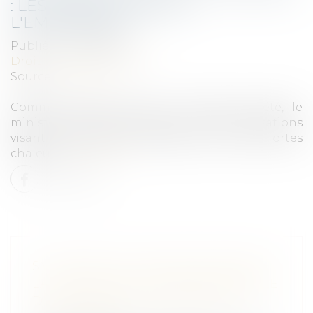
: LES OBLIGATIONS DE
L'EMPLOYEUR
Publié le :
27/06/2022
Droit du travail - Salariés
Source :
www.efl.fr
Comme chaque année, à l'arrivée de l'été, le
ministère du travail publie ses préconisations
visant à protéger les travailleurs en cas de fortes
chaleurs.
Lire la suite
SYNTHÈSE SUR L’APPLICATION DE
LA CLAUSE DE SAISINE PRÉALABLE
DU CONSEIL DE L’ORDRE DES