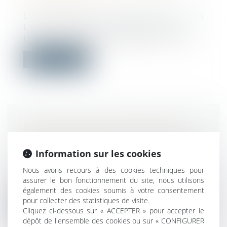
ARCHITECTES
Droit immobilier
/
Droit de la construction
La clause du contrat d’architecte qui
impose une saisine préalable du conseil...
Lire la suite
BAIL D’UN LOCAL COMMERCIAL
AFFECTÉ D’UN DÉFAUT DE PERMIS
DE CONSTRUIRE
Information sur les cookies
Droit commercial
/
Baux commerciaux
Nous avons recours à des cookies techniques pour
Le bailleur louant un local commercial
assurer le bon fonctionnement du site, nous utilisons
affecté d'un défaut de permis de const...
également des cookies soumis à votre consentement
pour collecter des statistiques de visite.
Lire la suite
Cliquez ci-dessous sur « ACCEPTER » pour accepter le
dépôt de l'ensemble des cookies ou sur « CONFIGURER