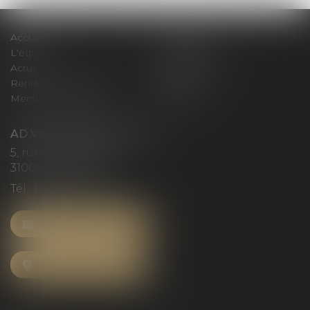
Accueil
Le cabinet
L'équipe
Compétences
Actus
Honoraires
Rendez-vous privilège
Plan du site
Mentions légales
Articles
AD VICTORIAS AVOCATS
5, rue du Prieuré
31000 TOULOUSE
Tél :
05 61 52 23 42
NOUS CONTACTER
NOUS LOCALISER