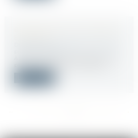
BAROMÈTRE 2020 : LES FRANÇAIS
ET LA SÉCU
Droit du travail - Employeurs
/
Droit de la
protection sociale
À l’heure où les Français développent de
plus en plus de méfiance à l’égard d...
Lire la suite
<<
<
...
480
481
482
483
484
485
486
...
>
>>