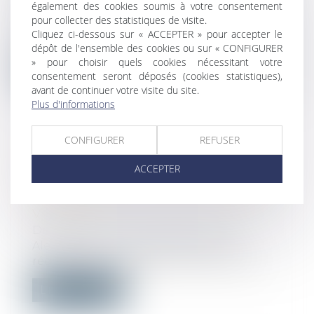
également des cookies soumis à votre consentement
La prohibition légale d’exercer le
pour collecter des statistiques de visite.
commerce applicable à l’activité d’un
Cliquez ci-dessous sur « ACCEPTER » pour accepter le
cabi...
dépôt de l'ensemble des cookies ou sur « CONFIGURER
» pour choisir quels cookies nécessitant votre
Lire la suite
consentement seront déposés (cookies statistiques),
avant de continuer votre visite du site.
Plus d'informations
CONFIGURER
REFUSER
PROJETS D'IMPLANTATION
ACCEPTER
D'ÉOLIENNES : PAS DE VETO POUR
LE MAIRE, MAIS DAVANTAGE DE
VISIBILITÉ
Droit public
/
Droit de l'urbanisme
Alertée par un parlementaire sur la
réduction de l'acceptabilité des projets...
Lire la suite